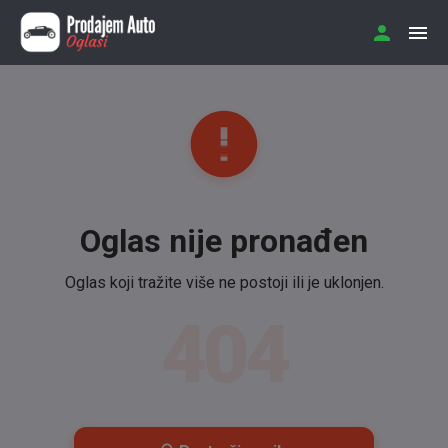
Oglas nije pronađen
Oglas koji tražite više ne postoji ili je uklonjen.
404