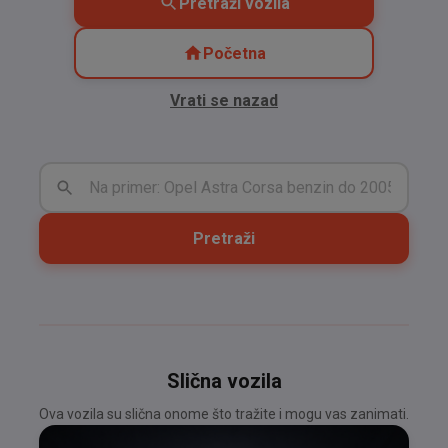
Pretraži vozila
Početna
Vrati se nazad
Pretraži
Slična vozila
Ova vozila su slična onome što tražite i mogu vas zanimati.