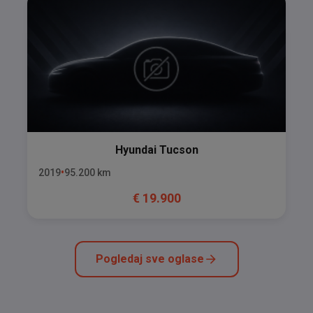
Hyundai
Tucson
2019
95.200
km
€
19.900
Pogledaj sve oglase