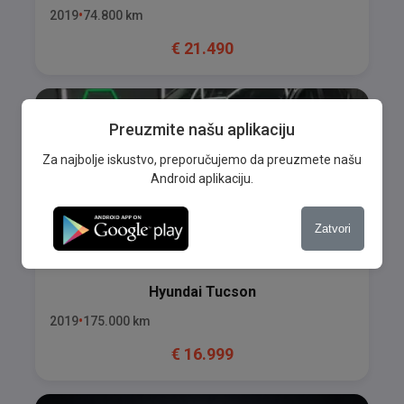
2019
74.800
km
€
21.490
Preuzmite našu aplikaciju
Za najbolje iskustvo, preporučujemo da preuzmete našu
Android aplikaciju.
Zatvori
Hyundai
Tucson
2019
175.000
km
€
16.999