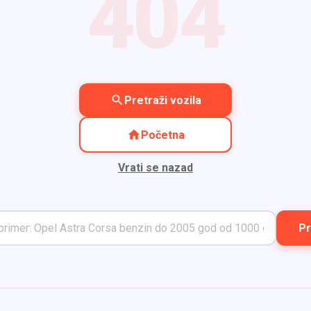
404
Pretraži vozila
Početna
Vrati se nazad
Pr