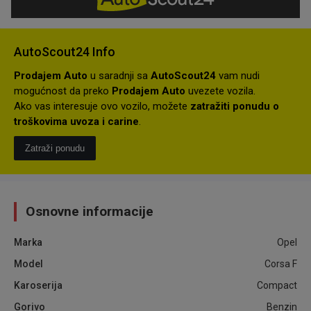
AutoScout24 Info
Prodajem Auto
u saradnji sa
AutoScout24
vam nudi
mogućnost da preko
Prodajem Auto
uvezete vozila.
Ako vas interesuje ovo vozilo, možete
zatražiti ponudu o
troškovima uvoza i carine
.
Zatraži ponudu
Osnovne informacije
Marka
Opel
Model
Corsa F
Karoserija
Compact
Gorivo
Benzin