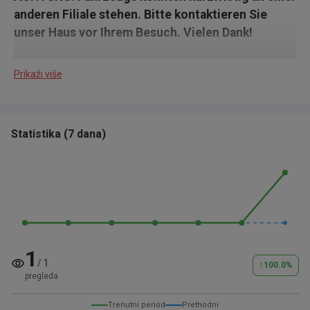
anderen Filiale stehen. Bitte kontaktieren Sie
unser Haus vor Ihrem Besuch. Vielen Dank!
Prikaži više
HIGHLIGHTS & PAKETE
Statistika
(
7 dana
)
Komfort-Paket
Sicht-Paket
Technologie-Paket Park & Go
ASSISTENZSYSTEME
1
Müdigkeitserkennungs-Sensor
/
1
↑
100.0
%
Totwinkel-Assistent
pregleda
Berganfahr-Assistent (HSA - Hill Start Assist)
Trenutni period
Prethodni