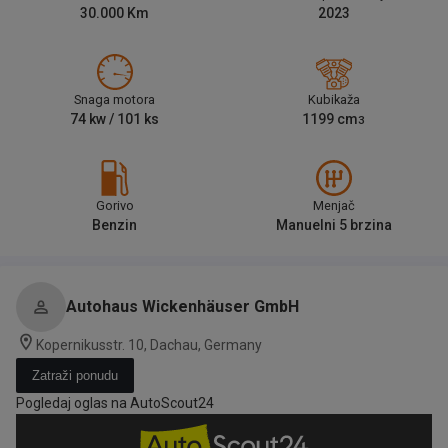
30.000
Km
2023
Snaga motora
Kubikaža
74
kw /
101
ks
1199
cm
3
Gorivo
Menjač
Benzin
Manuelni 5 brzina
Autohaus Wickenhäuser GmbH
Kopernikusstr. 10, Dachau, Germany
Zatraži ponudu
Pogledaj oglas na AutoScout24