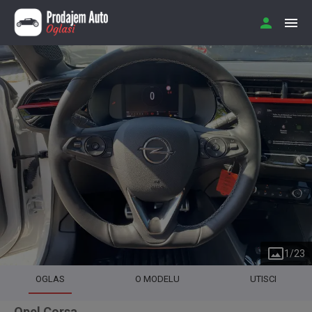
1
/
23
OGLAS
O MODELU
UTISCI
Opel Corsa