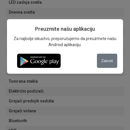
LED zadnja svetla
Dnevna svetla
Senzori za svetla
Preuzmite našu aplikaciju
Senzori za kisu
Za najbolje iskustvo, preporučujemo da preuzmete našu
Putni računar
Android aplikaciju.
Električni retrovizori
Zatvori
Automatski zatamnjivanje unutrašnjeg retrovizora
Aluminijumske felne
Tonirana stakla
Električni podizači
Grejači prednjih sedišta
Grejači volana
Bluetooth