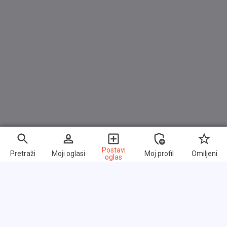
Sitzheizung vorn
LICHT & SICHT
Fernlichtassistent
Scheinwerfer LED
Einschaltautomatik für Fahrlicht
Leuchtweitenregelung
Nebelschlussleuchte
Scheibenwischer mit Regensensor
Stossfänger Sport-Design
Postavi
Pretraži
Moji oglasi
Moj profil
Omiljeni
oglas
Tagfahrlicht LED
Blinkleuchten LED in Aussenspiegel integriert
Heckleuchten LED