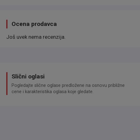
Einparkhilfe vorn und hinten mit Parksensoren seitlich
Elektron. Stabilitäts-Programm Plus (ESP)
Ocena prodavca
Geschwindigkeits-Regelanlage (Tempomat) inkl.
Geschwindigkeits-Begrenzeranlage
Još uvek nema recenzija.
Parkpilotsystem vorn und hinten
Spurhalteassistent
Verkehrszeichenerkennung
Slični oglasi
MOTOR GETRIEBE & FAHRWERK
Pogledajte slične oglase predložene na osnovu približne
cene i karakteristika oglasa koje gledate.
Anti-Blockier-System (ABS)
Getriebe 6-Gang
Otto-Partikelfilter (OPF)
AUDIO & KOMMUNIKATION