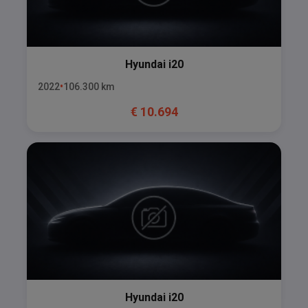
Hyundai
i20
2022
106.300
km
€
10.694
Hyundai
i20