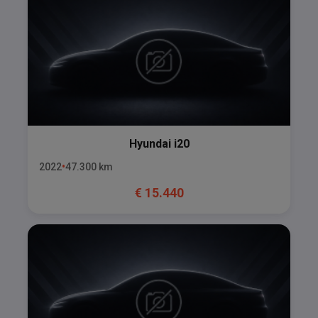
Hyundai
i20
2022
47.300
km
€
15.440