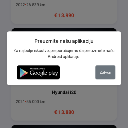
2022
26.839
km
€
13.990
Preuzmite našu aplikaciju
Za najbolje iskustvo, preporučujemo da preuzmete našu
Android aplikaciju.
Zatvori
Hyundai
i20
2021
55.000
km
€
13.880