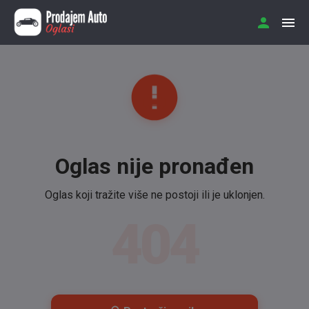
Oglas nije pronađen
Oglas koji tražite više ne postoji ili je uklonjen.
404