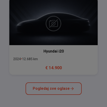
Hyundai
i20
2024
12.685
km
€
14.900
Pogledaj sve oglase