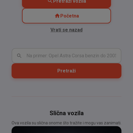
Pretraži vozila
Početna
Vrati se nazad
Pretraži
Slična vozila
Ova vozila su slična onome što tražite i mogu vas zanimati.