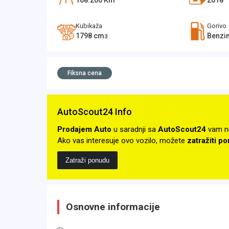
168.200
Km
2018
Kubikaža
Gorivo
1798
cm
Benzin
3
Fiksna cena
AutoScout24 Info
Prodajem Auto
u saradnji sa
AutoScout24
vam n
Ako vas interesuje ovo vozilo, možete
zatražiti p
Zatraži ponudu
Osnovne informacije