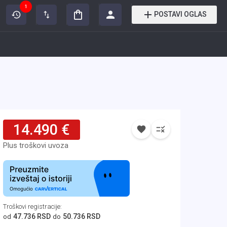
1
POSTAVI OGLAS
14.490 €
Plus troškovi uvoza
Troškovi registracije
:
47.736 RSD
50.736 RSD
od
do