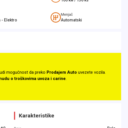
100
kw /
136
ks
Menjač
 - Elektro
Automatski
udi mogućnost da preko
Prodajem Auto
uvezete vozila.
onudu o troškovima uvoza i carine
.
Karakteristike