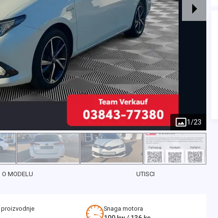
1
/
23
O MODELU
UTISCI
 proizvodnje
Snaga motora