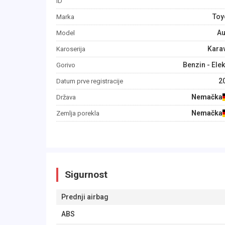
ID
Toy
Marka
Au
Model
Kara
Karoserija
Benzin - Elek
Gorivo
2
Datum prve registracije
Nemačka
Država
Nemačka
Zemlja porekla
Sigurnost
Prednji airbag
ABS