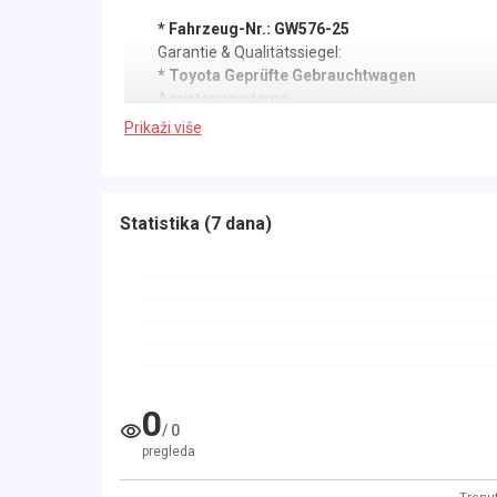
* Fahrzeug-Nr.: GW576-25
Garantie & Qualitätssiegel:
* Toyota Geprüfte Gebrauchtwagen
Assistenzsysteme:
* Regensensor
Prikaži više
* Tempomat
* Lichtsensor
* Rückfahrkamera
* Spurassistent
Statistika
(
7 dana
)
* Fernlichtassistent
* Überholverbotsanzeige
* Verkehrszeichenerkennung
* Auffahrwarner
* Berganfahrassistent
* Spurhalteassistent
Licht:
* Voll-LED Scheinwerfer
0
* LED Tagfahrlicht
/
0
* Heimleuchtautomatik
pregleda
* Nebelscheinwerfer-/Funktion
* Blinkleuchten seitlich in die Außenspiegel in