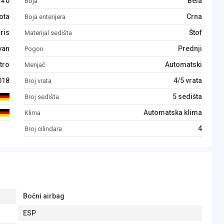
#
0
Bela
Boja
ota
Crna
Boja enterijera
ris
Štof
Materijal sedišta
van
Prednji
Pogon
tro
Automatski
Menjač
018
4/5 vrata
Broj vrata
5 sedišta
Broj sedišta
Automatska klima
Klima
4
Broj cilindara
Bočni airbag
ESP