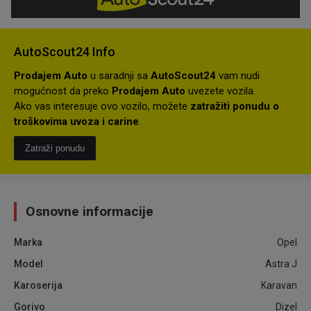
AutoScout24 Info
Prodajem Auto
u saradnji sa
AutoScout24
vam nudi
mogućnost da preko
Prodajem Auto
uvezete vozila.
Ako vas interesuje ovo vozilo, možete
zatražiti ponudu o
troškovima uvoza i carine
.
Zatraži ponudu
Osnovne informacije
Marka
Opel
Model
Astra J
Karoserija
Karavan
Gorivo
Dizel