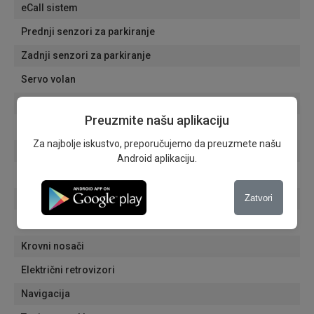
eCall sistem
Prednji senzori za parkiranje
Zadnji senzori za parkiranje
Servo volan
Adaptivna svetla
Preuzmite našu aplikaciju
Dnevna svetla
Za najbolje iskustvo, preporučujemo da preuzmete našu
Svetla za maglu
Android aplikaciju.
Senzori za svetla
Zatvori
Senzori za kisu
Putni računar
Krovni nosači
Električni retrovizori
Navigacija