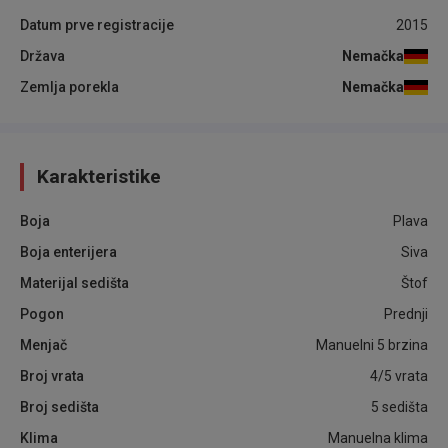
Datum prve registracije
2015
Država
Nemačka
Zemlja porekla
Nemačka
Karakteristike
Boja
Plava
Boja enterijera
Siva
Materijal sedišta
Štof
Pogon
Prednji
Menjač
Manuelni 5 brzina
Broj vrata
4/5 vrata
Broj sedišta
5 sedišta
Klima
Manuelna klima