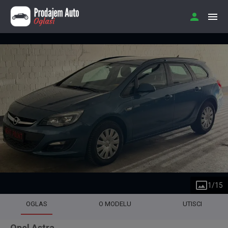
1
/
15
OGLAS
O MODELU
UTISCI
Opel Astra