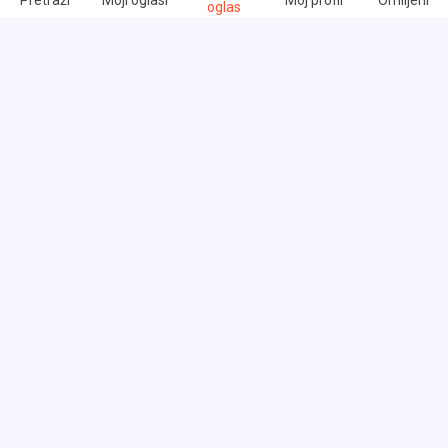
Pretraži
Moji oglasi
Moj profil
Omiljeni
oglas
Brzi linkovi
Često postavljana pitanja
O nama
Uslovi korišćenja
Politika privatnosti
Razmena linkova
Cenovnik
Korisnička podrška - tiket