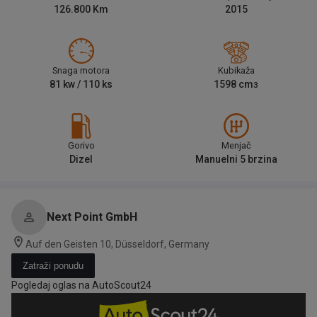
126.800
Km
2015
Snaga motora
Kubikaža
81
kw /
110
ks
1598
cm
3
Gorivo
Menjač
Dizel
Manuelni 5 brzina
Next Point GmbH
Auf den Geisten 10, Düsseldorf, Germany
Zatraži ponudu
Pogledaj oglas na AutoScout24