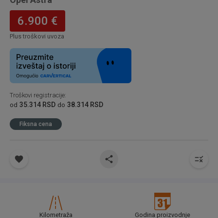
6.900 €
Plus troškovi uvoza
Troškovi registracije
:
35.314 RSD
38.314 RSD
od
do
Fiksna cena
Kilometraža
Godina proizvodnje