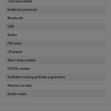
Tonirana stakla
Električni podizači
Bluetooth
USB
Radio
FM radio
CD player
Start-stop sistem
ISOFIX sistem
Indikator niskog pritiska u gumama
Naslon za ruku
Kožni volan