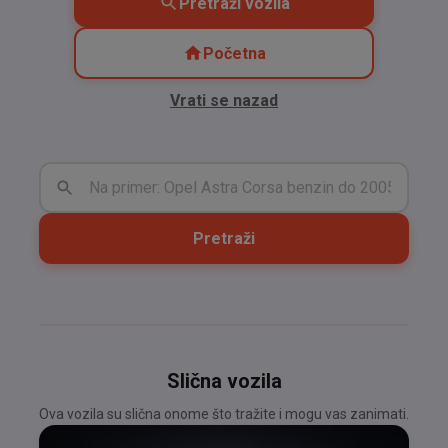
Pretraži vozila
Početna
Vrati se nazad
Pretraži
Slična vozila
Ova vozila su slična onome što tražite i mogu vas zanimati.