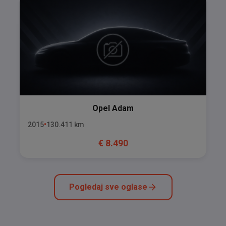
Opel
Adam
2015
130.411
km
€
8.490
Pogledaj sve oglase