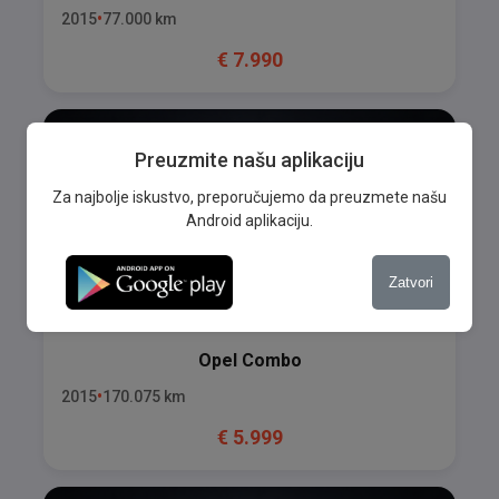
2015
77.000
km
€
7.990
Preuzmite našu aplikaciju
Za najbolje iskustvo, preporučujemo da preuzmete našu
Android aplikaciju.
Zatvori
Opel
Combo
2015
170.075
km
€
5.999