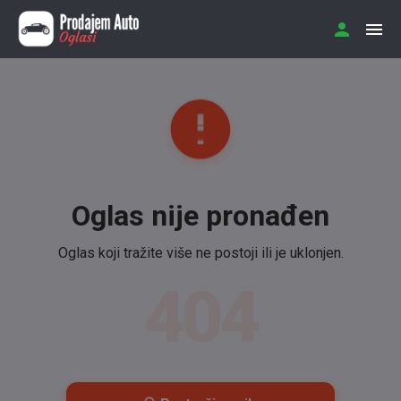
Oglas nije pronađen
Oglas koji tražite više ne postoji ili je uklonjen.
404