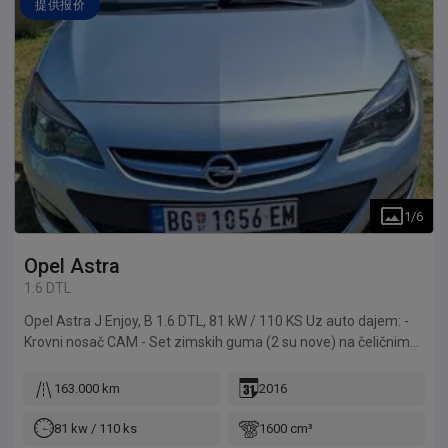
提供报价
1
/
6
Opel
Astra
1.6 DTL
Opel Astra J Enjoy, B 1.6 DTL, 81 kW / 110 KS Uz auto dajem: -
Krovni nosač CAM - Set zimskih guma (2 su nove) na čeličnim
felnama i sa senzorima pritiska Auto ima mehaničku zaštitu od
krađe (igla), parking senzore pozadi i modifikaciju OBD
163.000 km
2016
konektora. Auto je redovno održavan
81 kw / 110 ks
1600 cm³