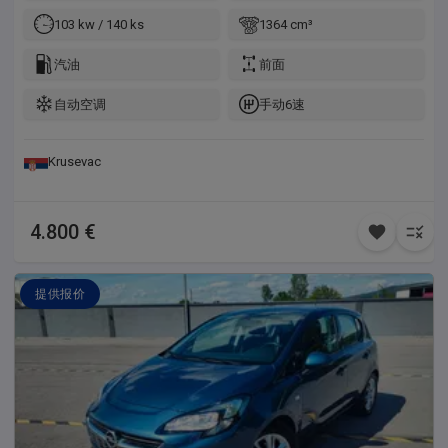
nedostaci Servisna njiga, 2 kljuca daljinca Kupljen privatno u
Svajcarskoj, nije iz garaze ili od preprodavaca Vozilo je 2011
103 kw / 140 ks
1364 cm³
godiste ali bice upisana kao 2010
汽油
前面
自动空调
手动6速
Krusevac
4.800 €
提供报价