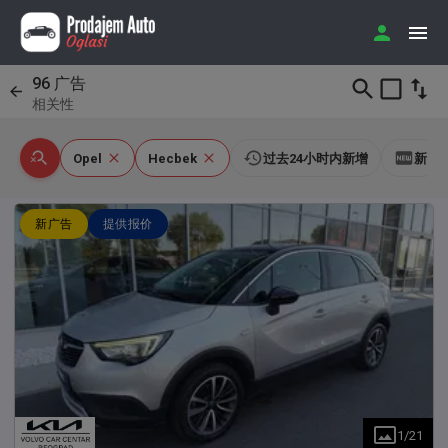
96
广告
相关性
Opel
Hecbek
过去24小时内新增
新
新广告
提供报价
1
/
21