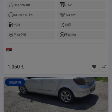
voznju. Auto se moze pogledati u Arandjelovcu.
283.625 km
2002
43 kw / 58 ks
973 cm³
汽油
前面
手动空调
手动5速
1.050 €
固定价格