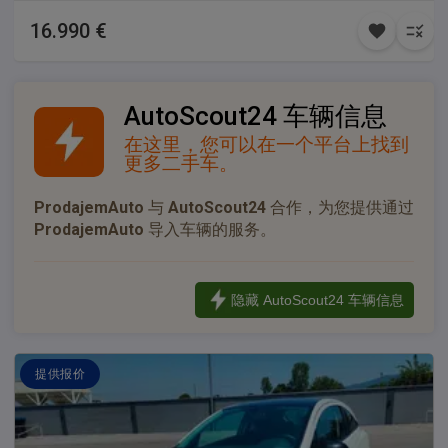
Zatamnjena stakla iza B stuba; • Cross Traffic Alert; Usluga
16.990 €
tehničkog pregleda i registracije – bez odlaska u MUP Sva
vozila iz naše ponude nalaze se u zatvorenom prostoru i mogu
se pogledati bez obzira na vremenske uslove; *Auto Nation
nastoji da svi podaci budu tačni i ažurni, ali ne snosi
AutoScout24 车辆信息
odgovornost za eventualne nenamerne greške u opisu opreme
在这里，您可以在一个平台上找到
i karakteristika vozila* Auto Nation doo ® Opis Zamene
更多二手车。
Zamena je moguća za vozila poznatog porekla, sa urednom
servisnom istorijom, do 10 godina starosti i do 150.000 km.
ProdajemAuto
与
AutoScout24
合作，为您提供通过
ProdajemAuto
导入车辆的服务。
隐藏 AutoScout24 车辆信息
提供报价