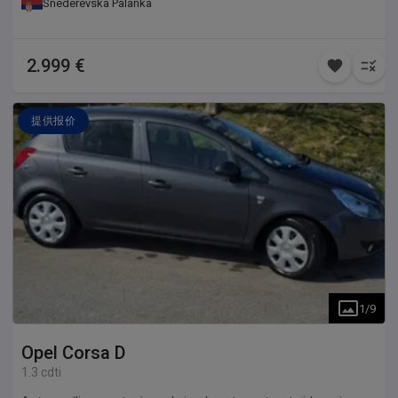
Snederevska Palanka
2.999 €
提供报价
1
/
9
Opel
Corsa D
1.3 cdti