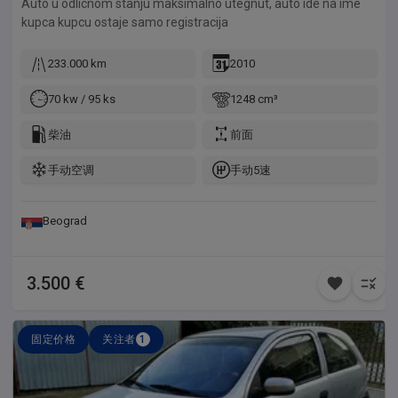
Auto u odlicnom stanju maksimalno utegnut, auto ide na ime
kupca kupcu ostaje samo registracija
233.000 km
2010
70 kw / 95 ks
1248 cm³
柴油
前面
手动空调
手动5速
Beograd
3.500 €
固定价格
关注者
1