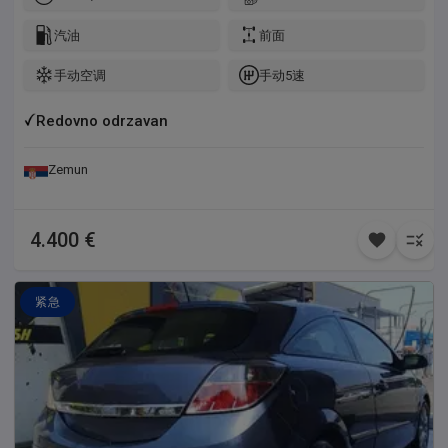
sredjeno bez ulaganja.Srecna kupovina!
汽油
前面
手动空调
手动5速
Redovno odrzavan
Zemun
4.400 €
紧急