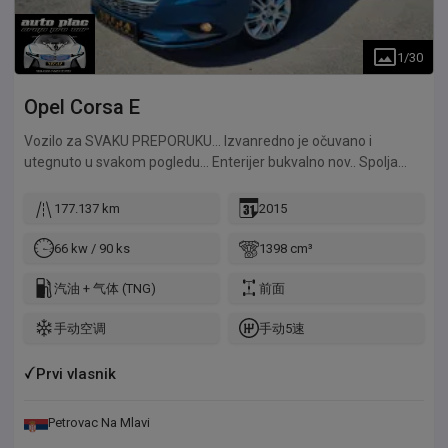
1
/
30
Opel
Corsa E
Vozilo za SVAKU PREPORUKU... Izvanredno je očuvano i
utegnuto u svakom pogledu... Enterijer bukvalno nov.. Spolja
skoro bez ikakvih tragova prethodne upotrebe.. Sve radi i u
funkciji... UVEZEN IZ HOLANDIJE.. Kupljen je od PRVOG
177.137 km
2015
VLASNIKA, što se može videti i iz orginalne dokumentacije..
Kupljen NOV i prvi put registrovan 29.05.2015.god što je i datum
66 kw / 90 ks
1398 cm³
u svim orginalnim papirima, kao i po uverenju AMSS-a.. Pokreće
ga Benzin+Plin motor od 1.400 kubika sa 90 Konjskih snaga koji
汽油 + 气体 (TNG)
前面
se pokazao fenomenalno, pre svega zbog svoje male potrošnje
手动空调
手动5速
a kasnije i jeftinog održavanja.. Vozilo poseduje i Servisnu knjigu
sa kompletnom istorijom održavanja.. Jako mali potrošač,
jeftina registracija i jeftin za održavanje... Savršeno vozilo za
Prvi vlasnik
svakodnevne potrebe... Poseduje fabrički sekvent-plin uređaj
atestiran do 01.05.2028.godine.. Od opreme poseduje: Klimu,
Petrovac Na Mlavi
Multimediju, Atestiranu EURO-KUKU sa instalacijom, City Servo,