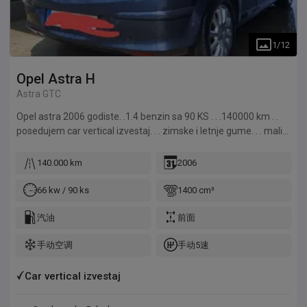
1
/
12
Opel
Astra H
Astra GTC
Opel astra 2006 godiste. .1.4 benzin sa 90 KS . . .140000 km . .
posedujem car vertical izvestaj. . . zimske i letnje gume. . . mali
servis zavrsen i antifriz zamenjen. . . auto ne trosi antifriz i ulje .
. . prodajem je zato sto odlazim u inostranstvo. . molim
140.000 km
2006
preprodavce da me ne kontaktiraju. . . obavezan prevod na ime
kupca . . . registrovan do januara 2027 godine. . . klima radi
66 kw / 90 ks
1400 cm³
normalno . . dva kljuca . . . Atmosferski motor. . bez dpf-a . .
turbine. . . dizni . . plivajuceg zamajca . i skuph delova . . . Motor je
汽油
前面
na lanac. ..
手动空调
手动5速
Car vertical izvestaj