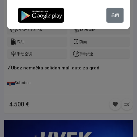
Opel Corsa 1.4 Facelift uvoz nemačka na ime kupca ok stanje
关闭
158.000 km
2011
74 kw / 101 ks
1398 cm³
汽油
前面
手动空调
手动5速
Uboz nemačka solidan mali auto za grad
Subotica
4.500 €