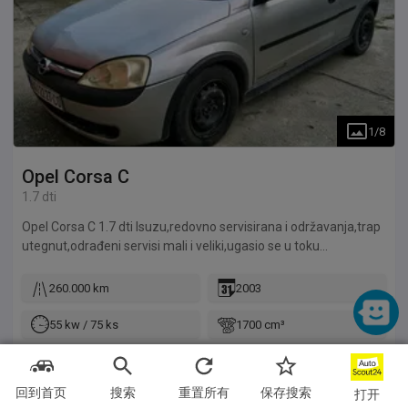
1
/
8
Opel
Corsa C
1.7 dti
Opel Corsa C 1.7 dti Isuzu,redovno servisirana i održavanja,trap
utegnut,odrađeni servisi mali i veliki,ugasio se u toku
vožnje,zdravo vergla,neka sitnica je u pitanju 99%...Auto nije krš
kao što ih ima na oglasu,a prodaju ih i skuplje samo dobro
260.000 km
2003
našminkani...Nisam preprodavac,auto garažiran...Srećna
kupovina
55 kw / 75 ks
1700 cm³
柴油
前面
回到首页
搜索
重置所有
保存搜索
打开
自动空调
手动5速