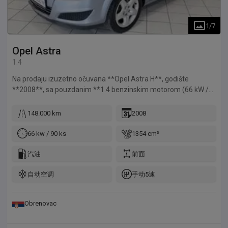
1
/
7
Opel
Astra
1.4
Na prodaju izuzetno očuvana **Opel Astra H**, godište
**2008**, sa pouzdanim **1.4 benzinskim motorom (66 kW /
90 KS)**. Automobil poseduje **originalnih 157.000 km**, što
potvrđuje kompletna servisna istorija. Vozilo je redovno
148.000 km
2008
održavano, tehnički potpuno ispravno i spremno za vožnju bez
dodatnih ulaganja. ### Oprema: ✅ Klima ✅ Tempomat ✅ 2
66 kw / 90 ks
1354 cm³
originalna ključa ✅ Električni podizači stakala ✅ Centralno
zaključavanje ✅ Servo upravljač ✅ ABS, ESP i Airbag ✅
汽油
前面
Originalna kilometraža – 157.000 km ✅ Kompletna servisna
自动空调
手动5速
istorija Motor radi mirno i tiho, menjač funkcioniše besprekorno,
trap je utegnut, a enterijer i eksterijer su veoma očuvani.
Zahvaljujući pouzdanom i ekonomičnom benzinskom motoru,
Obrenovac
automobil je odličan izbor kako za gradsku, tako i za dužu
vožnju. ## O prodavcu Povratnik sam iz Austrije, rođen u Linzu