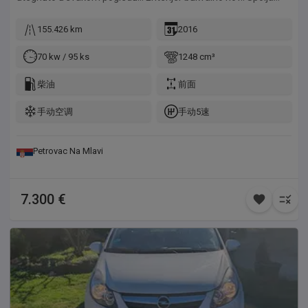
samostalno proveri sve relevantne detalje pre kupovine.
skoro bez ikakvih tragova prethodne upotrebe.. Sve radi i u
Prodavac ne snosi odgovornost za eventualne greške u oglasu
funkciji... Kupljen NOV i prvi put registrovan 18.08.2016.god što
155.426 km
2016
niti za bilo kakvu štetu nastalu korišćenjem dostavljenih
je i datum u svim orginalnim papirima, kao i po uverenju AMSS-
informacija. Opis zamene Moguća zamena za jeftinije vozilo do
a.. Jako mali potrošač, jeftina registracija i jeftin za održavanje...
70 kw / 95 ks
1248 cm³
2.000 kubika uz vašu doplatu... Molio bih da pre nego mi
Savršeno vozilo za svakodnevne potrebe... Pokreće ga Dizel
ponudite vaše vozilo u zamenu, proverite njegovu realnu
motor od 1.300 kubika novije generacije sa 95 Konjskih snaga
柴油
前面
tržišnu vrednost kako ne bi dolazilo do nesporazuma...Svi uslovi
koji se pokazao fantastično pre svega zbog male potrošnje,
zamene su vam ovde napisani... Cena mog vozila u zameni
手动空调
手动5速
jeftinog održavanja a samim tim i jeftine registracije.. Idealno
NIJE ista kao za keš iz razloga što ja uzimam u zamenu vaš
za vozače početnike.. Jako praktičan za upotrebu.. Od opreme
auto koji ne želim, a dajem vam vozilo koje vi želite...Plus, ja za
poseduje: Klimu, City Servo, Tempomat, Alu felne, Parking
vaše vozilo moram platiti ugovore, porez na prenos, srediti šta
Petrovac Na Mlavi
senzore pozadi, ABS, Centralnu bravu, Daljinsko zaključavanje,
treba da se sredi na njemu i naći mu novog kupca, a za moj
Kod ključ, Bord kompjuter, Električne podizače prozora napred,
auto takođe platiti PDV državi, dok moje vozilo vi dobijate na
Elektro-podesive retrovizore sa grejačima, Mp3 muziku sa AUX
ime kupca bez ikakvih troškova poreza na prenos...Što znači da
7.300 €
priključkom, Dnevno svetlo, Opciju automatskog paljenja
ja, prihvatajući vašu ponudu za zamenu, činim vama uslugu a to
svetala, Držač za čaše, Kožni sportski volan, Komande na
ima svoju cenu... Cena mog vozila u zameni je 7.400e...
volanu, Vazdušne jastuke, Elektronsko podešavanje visine
farova, Rezervni točak sa opremom, Sistem protiv
proklizavanja itd... Sva naša vozila, za razliku od većine koja se
u današnje vreme prodaju, IMAJU FABRIČKI KATALIZATOR ili
FAP FILTER NA SEBI koji nikada nije skidan... Takođe sva naša
pristigla vozila prolaze detaljne preglede kod naših ovlašćenih