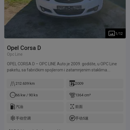
mehaničara i auto-električara, gde se svi uočeni nedostaci
otklanjaju i popravljaju a kupac dobija sigurno i provereno vozilo
za učešće u saobraćaju.. Ide na ime kupca tj. Plaćena carina,
porez i POTVRDA AUTO-MOTO SAVEZA... Kupcu ostaje samo
registracija koju završava istog dana... Gratis prevoz do
najbližeg Tehničkog Pregleda za probne table ili registraciju, kao
1
/
12
i pomoć pri vađenju istih.. Cena u zameni je 7.700e. Svi podaci u
ovom oglasu dati su u najboljoj nameri i informativnog su
Opel
Corsa D
karaktera. Prodavac ne garantuje za potpunu tačnost ili
Opc Line
ažurnost svih informacija o vozilu i opremi. Kupac je dužan da
samostalno proveri sve relevantne detalje pre kupovine.
OPEL CORSA D – OPC LINE Auto je 2009. godište, u OPC Line
Prodavac ne snosi odgovornost za eventualne greške u oglasu
paketu, sa fabričkim spojlerom i zatamnjenim staklima.
niti za bilo kakvu štetu nastalu korišćenjem dostavljenih
Redovno održavan i garažiran, maksimalno očuvan bez
informacija. Opis zamene Moguća zamena za jeftinije vozilo do
skrivenih mana. Motor je pouzdan i jeftin za održavanje. ✔
212.639 km
2009
2.000 kubika uz vašu doplatu... Molio bih da pre nego mi
Prešao 212.639 km ✔ Motor radi mirno i bez problema ✔ 1.4
ponudite vaše vozilo u zamenu, proverite njegovu realnu
Twinport (90 KS) – lančani pogon ✔ Nove M+S gume ✔ Nov
66 kw / 90 ks
1364 cm³
tržišnu vrednost kako ne bi dolazilo do nesporazuma...Svi uslovi
akumulator (garancija 16 meseci) ✔ Enterijer očuvan i uredan
zamene su vam ovde napisani... Cena mog vozila u zameni
✔ Uz auto dolaze i 4 aluminijumske felne sa solidnim gumama
汽油
前面
NIJE ista kao za keš iz razloga što ja uzimam u zamenu vaš
Auto je tehnički potpuno ispravan, bez dodatnih ulaganja –
手动空调
手动5速
auto koji ne želim, a dajem vam vozilo koje vi želite...Plus, ja za
spreman za vožnju. 💰 Cena: 3.500 € (korekcija za ozbiljnog
vaše vozilo moram platiti ugovore, porez na prenos, srediti šta
kupca)