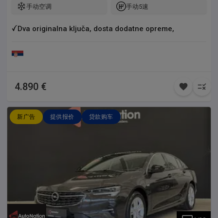
手动空调
手动5速
telefona Fabrički radio CD Dosta dodatne opreme (fabrička)
Vrlo mali potrošač goriva u gradskim uslovima vožnje Ura đeni
VELIKI i MALI servis u Srbiji pre registracije (registrovan
Dva originalna ključa, dosta dodatne opreme,
01.05.2026.)
4.890 €
新广告
提供报价
贷款购车