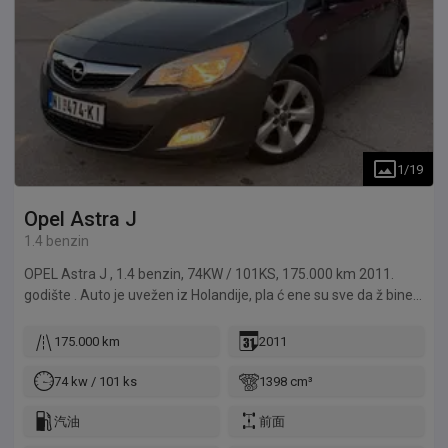
1
/
19
Opel
Astra J
1.4 benzin
OPEL Astra J , 1.4 benzin, 74KW / 101KS, 175.000 km 2011.
godište . Auto je uvežen iz Holandije, pla ć ene su sve da ž bine,
ocarinjen je i poseduje AMSS sertifikat. Potencijalnom kupcu
ostaje da uradi tehni č ki pregled i registraciju. Ovo je idealan
175.000 km
2011
auto kako za gradsku, tako i za medjugradsku vožnju. Zadovolji
ć e i zahtevnije voza č e. Vrlo siguran i ekonomi č an auto, kako
74 kw / 101 ks
1398 cm³
za po č etnike, tako i za iskusne voza č e Motor i limarija su u
odli č nom stanju Sve č etiri letnje gume na alu felnama 17“
汽油
前面
Aluminijumske felne 17“ Parot ure đaj za bežično povezivanje