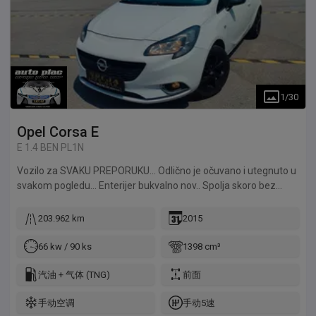
1
/
30
Opel
Corsa E
E 1.4 BEN PL1N
Vozilo za SVAKU PREPORUKU... Odlično je očuvano i utegnuto u
svakom pogledu... Enterijer bukvalno nov.. Spolja skoro bez
ikakvih tragova prethodne upotrebe.. Sve radi i u funkciji...
Kupljeno je od PRVOG VLASNIKA, što se može videti i iz
203.962 km
2015
orginalne dokumentacije.. Kupljen NOV i prvi put registrovan
28.07.2015.god što je i datum u svim orginalnim papirima, kao i
66 kw / 90 ks
1398 cm³
po uverenju AMSS-a.. Jako mali potrošač, jeftina registracija i
jeftin za održavanje... Savršeno vozilo za svakodnevne
汽油 + 气体 (TNG)
前面
potrebe... Poseduje fabrički sekvent-plin uređaj atestiran.. Od
手动空调
手动5速
opreme poseduje: Klimu, Sportska sedišta, Alu Felne,