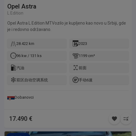
Opel
Astra
pre kupovine. Prodavac ne snosi odgovornost za eventualne
greške u oglasu niti za bilo kakvu štetu nastalu korišćenjem
L Edition
dostavljenih informacija. Opis Zamene Moguća zamena za
Opel Astra L Edition MTVozilo je kupljeno kao novo u Srbiji, gde
jeftinije vozilo do 2.000 kubika uz vašu doplatu... Molio bih da
je i redovno održavano.
pre nego mi ponudite vaše vozilo u zamenu, proverite njegovu
realnu tržišnu vrednost kako ne bi dolazilo do
28.422 km
2023
nesporazuma...Svi uslovi zamene su vam ovde napisani... Cena
mog vozila u zameni NIJE ista kao za keš iz razloga što ja
96 kw / 131 ks
1199 cm³
uzimam u zamenu vaš auto koji ne želim, a dajem vam vozilo
koje vi želite...Plus, ja za vaše vozilo moram platiti ugovore,
汽油
前面
porez na prenos, srediti šta treba da se sredi na njemu i naći mu
novog kupca, a za moj auto takođe platiti PDV državi, dok moje
双区自动空调系统
手动6速
vozilo vi dobijate na ime kupca bez ikakvih troškova poreza na
prenos...Što znači da ja, prihvatajući vašu ponudu za zamenu,
činim vama uslugu a to ima svoju cenu... Cena mog vozila u
Dobanovci
zameni je 6.900e...
17.490 €