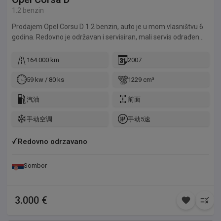
1.2 benzin
Prodajem Opel Corsu D 1.2 benzin, auto je u mom vlasništvu 6
godina. Redovno je održavan i servisiran, mali servis odrađen
pre mesec dana, nove gume stavljene pre 2 nedelje. Jako je
mali potrošač, klima ispravna. Za sve informacije pozvati na
164.000 km
2007
broj 069644322.
59 kw / 80 ks
1229 cm³
汽油
前面
手动空调
手动5速
Redovno odrzavano
Sombor
3.000 €