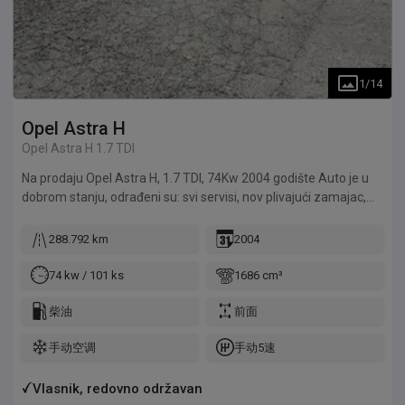
1
/
14
Opel
Astra H
Opel Astra H 1.7 TDI
Na prodaju Opel Astra H, 1.7 TDI, 74Kw 2004 godište Auto je u
dobrom stanju, odrađeni su: svi servisi, nov plivajući zamajac,
prednji strap odrađen, alternator, opruge, diskovi itd TEK
REGISTROVAN!! Razlog prodaje, jer je auto višak! Za više
288.792 km
2004
informacija pozvati na broj 060 17 17 312 Cena 2000e, moze
mala korekcija cene! Vredi pogledati!
74 kw / 101 ks
1686 cm³
柴油
前面
手动空调
手动5速
Vlasnik, redovno održavan