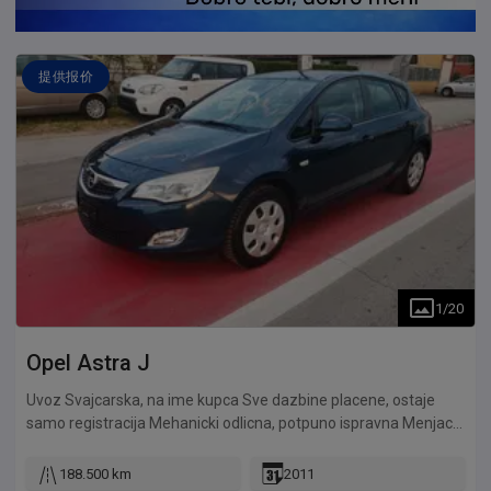
提供报价
1
/
20
Opel
Astra J
Uvoz Svajcarska, na ime kupca Sve dazbine placene, ostaje
samo registracija Mehanicki odlicna, potpuno ispravna Menjac
repariran, ne cuje se, ne mrda rucica... Enterijer odlicno ocuvan,
sve radi Karoserija nema korozije, samo manji estetski
188.500 km
2011