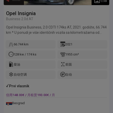
1
/
38
Opel
Insignia
Business 2.0d AT
Opel Insignia Business, 2.0 CDTI 174ks AT, 2021. godište, 66.744
km * U ponudi je više identičnih vozila sa kilometražama od
66.000-125.000 km * • Kupljen nov u Srbiji; • Vozilo od prvog
vlasnika; • Vozilo je uredno servisirano u ovlašćenom servisu sa
66.744 km
2021
kompletnom servisnom istorijom; Pre oglašavanja, svako vozilo
prolazi detaljnu proveru, dijagnostiku i detailing tretman; Brzo i
128 kw / 174 ks
1955 cm³
jednostavno finansiranje: • Kredit bez odlaska u banku; •
Najpovoljnija fiksna kamata 4, 99% godišnje za fizička lica; •
柴油
前面
Leasing za fizička i pravna lica; • Mogućnost odobrenja u
自动空调
自动
kratkom roku; Primer kredita: • Učešće 7.000 eur; • Mesečna
rata: 148 eur; • Period otplate: 84 meseca; Primer lizinga: •
Učešće 7.000 eur; • Mesečna rata: 193 eur; • Period otplate: 60
Prvi vlasnik
meseca; Oprema – izdvajamo • Senzor mrtvog ugla; • Parking
信用
148.00
€ /
月
租赁
193.00
€ /
月
senzori napred i nazad; • InteliLux svetla (adaptivni LED); •
Kamera za vožnju unazad; • Navigacija; • Grejanje prednjih
Beograd
sedišta; • Grejanje volana; • Quick Clear - Električni grejač
vetrobranskog stakla; • Apple Car Play/Andorid Auto; •