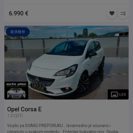
Alu felne, Servisnu knjigu, Sportska sedišta, Svetla za maglu,
ABS, ATESTIRAN SEKVENT PLIN, Centralnu bravu, Daljinsko
6.990 €
zaključavanje, 2 Kod ključa, Bord kompjuter, Električne podizače
prozora napred, Elektro-podesive retrovizore sa grejačima,
Mp3 muziku sa USB i AUX priključkom, Držač za čaše, Kožni
提供报价
sportski volan, Komande na volanu, Vazdušne jastuke,
Elektronsko podešavanje visine farova, Sistem protiv
proklizavanja itd... Sva naša vozila, za razliku od većine koja se
u današnje vreme prodaju, IMAJU FABRIČKI KATALIZATOR ili
FAP FILTER NA SEBI koji nikada nije skidan... Takođe sva naša
pristigla vozila prolaze detaljne preglede kod naših ovlašćenih
mehaničara i auto-električara, gde se svi uočeni nedostaci
otklanjaju i popravljaju a kupac dobija sigurno i provereno vozilo
za učešće u saobraćaju.. Ide na ime kupca tj. Plaćena carina,
porez i POTVRDA AUTO-MOTO SAVEZA... Kupcu ostaje samo
1
/
29
registracija koju završava istog dana... Gratis prevoz do
najbližeg Tehničkog Pregleda za probne table ili registraciju, kao
Opel
Corsa E
i pomoć pri vađenju istih.. Cena u zameni je 7.400e. Svi podaci u
ovom oglasu dati su u najboljoj nameri i informativnog su
1.3 CDTI
karaktera. Prodavac ne garantuje za potpunu tačnost ili
Vozilo za SVAKU PREPORUKU... Izvanredno je očuvano i
ažurnost svih informacija o vozilu i opremi. Kupac je dužan da
utegnuto u svakom pogledu... Enterijer bukvalno nov.. Spolja