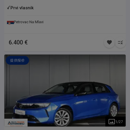
Multimedija, Sportski izduv, Sportske papučice, Svetla za
maglu, ABS, ATESTIRAN SEKVENT PLIN, Centralnu bravu,
Prvi vlasnik
Daljinsko zaključavanje, Kod ključ, Bord kompjuter, Električne
podizače prozora napred, Elektro-podesive retrovizore sa
Petrovac Na Mlavi
grejačima, Mp3 muziku sa USB i AUX priključkom, Držač za
čaše, Kožni sportski volan, Komande na volanu, Vazdušne
jastuke, Fabrički zatamnjene prozore sa atestom, Elektronsko
6.400 €
podešavanje visine farova, Sistem protiv proklizavanja itd... Sva
naša vozila, za razliku od većine koja se u današnje vreme
prodaju, IMAJU FABRIČKI KATALIZATOR ili FAP FILTER NA SEBI
提供报价
koji nikada nije skidan... Takođe sva naša pristigla vozila prolaze
detaljne preglede kod naših ovlašćenih mehaničara i auto-
električara, gde se svi uočeni nedostaci otklanjaju i popravljaju a
kupac dobija sigurno i provereno vozilo za učešće u saobraćaju..
Ide na ime kupca tj. Plaćena carina, porez i POTVRDA AUTO-
MOTO SAVEZA... Kupcu ostaje samo registracija koju završava
istog dana... Gratis prevoz do najbližeg Tehničkog Pregleda za
probne table ili registraciju, kao i pomoć pri vađenju istih.. Cena
u zameni je 6.900e. Svi podaci u ovom oglasu dati su u najboljoj
nameri i informativnog su karaktera. Prodavac ne garantuje za
1
/
27
potpunu tačnost ili ažurnost svih informacija o vozilu i opremi.
Kupac je dužan da samostalno proveri sve relevantne detalje