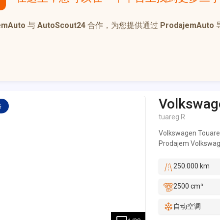
emAuto
与
AutoScout24
合作，为您提供通过
ProdajemAuto
Volkswag
格
tuareg R
Volkswagen Touareg 
Prodajem Volkswage
prešao 320.000 km. 
Na automobilu je u
250.000 km
uloženo je preko 3.
kompresor vazdušnog
2500 cm³
menjač. Repariran/za
stop. Nove Continen
自动空调