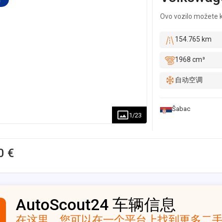
će u najkraćem vrem
Ovo vozilo možete ku
saradnju. * Korak 3
* Vaše vozilo u zame
putem kredita ili le
154.765 km
cena vozila se korig
1968 cm³
自动空调
Šabac
1
/
23
0 €
AutoScout24 车辆信息
在这里，您可以在一个平台上找到更多二