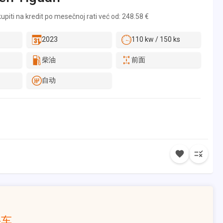
enskom periodu odgovoriti pozitivno, ili sa našim predlogom za
piti na kredit po mesečnoj rati već od: 248.58 €
: Zakažite proveru na nekoj od lokacija sa našim stručnim timom
ni može biti u ulozi učešća, a ostatak novca će biti finansiran
asing-a. * Istaknuta cena vozila je za uplatu u celosti, za zamenu
2023
110 kw / 150 ks
uje.
柴油
前面
自动
手车。