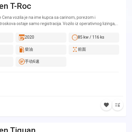
en
T-Roc
n uslov 12 meseci ukupnog radnog staža u Srbiji. - Kredit do
do 60 meseci. - Kredit uz minimalno 30% učešća sa povoljnijim
 Cena vozila je na ime kupca sa carinom, porezom i
ka. - Leasing po specijalnim uslovima za pravna i fizička lica. -
oskova ostaje samo registracija. Vozilo iz operativnog lizinga,
edita i provera kreditnog biroa na licu mesta, bez odlaska u
g VW distributera u Italiji gde je lizing kuca bila prvi i jedini
ete kupiti preko računa u punoj ceni. - Mogucnost zaduzenja sa
edovno vozilo i sve ostalo što operativni lizing podrazumeva.
 - Nije potrebno prenositi zaradu. - Mogucnost kupovine
2020
85 kw / 116 ks
etnog vozila, odlicno ocuvan enterijer i exterijer, potpuno
a lica koja nisu kreditno sposobna uz ucesce od 50% na period do
orgiinalna kilometraža, zavedena servisna istorija u bazi
ANJE VOZILA: - Ukoliko ovaj automobili ne ispunjava vaše
柴油
前面
g servisa, mogucnost svake provere. Mogucnost detaljnog
 imate kupovinu drugačijeg četvorotočkaša, isti mozete poručiti
 kupovine kod nas ili u servisu po Vašem izboru, obezbedjujemo
手动6速
://www.naruciauto.com/ ili na telefone 066/340-700, 066/340-
ep službom. Bogat paket dodatne opreme, na automobilu su sve
066/340-880, a mi ćemo se potruditi da izađemo u susret svim
.
Mogucnost kupovine vozila iz cele evrope sa svih sajtova za
ile.de, AutoScout... ) izaberite vozilo i mi cemo za vas
e, transport i svu papirologiju do registracije. Za sve informacije
anju i posle radnog vremena. Dobro došli. - Firma Aldi Car
toji da osigura maksimalnu tacnost informacija, ali se odrice bilo
za tacnost i potpunost informacija o opremi vozila. Opis
može biti zamenjeno uz doplatu za vozilo iz naše ponude. *
renutnu tržišnu vrednost vašeg vozila ( na osnovu: starosti,
, paketa opreme, trenutnog stanja i ispravnosti ) pre nego što
en
Tiguan
Korak 2: Kontaktirajte nas i iznesite vašu ponudu, naš stručni tim