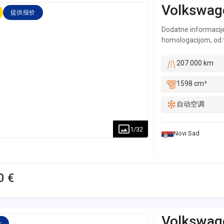
Volkswag
mora da ima ispunje
提供报价
10.000€ bez učešća 
Dodatne informacije
uslovima većine bana
homologacijom, od tr
Besplatna obrada kr
kupljeno od ovlašceno
banku. - Vozila mož
vlasnik, održavala r
ratom do 60% plate.
207.000 km
Odlicno stanje kompl
odredjenih vozila z
mehanicki ispravan, 
12 meseci. NARUČIV
1598 cm³
podataka ovlašceno
zahteve, ili u planu
pregleda vozila pre
自动空调
na našem sajtu http
prevoz sa našom šl
250, 066/340-015 i 
cetiri odlicne gume..
vašim zahtevima. - 
1
/
32
Novi Sad
prodaju vozila ( Mob
organizovati placanj
smo Vam na raspolag
Solutions d.o.o. nas
0 €
kakve odgovornosti 
Zamene Vaše vozilo 
Korak 1: Proverite t
pređenih kilometara
Volkswag
nas kontaktirate. * 
价