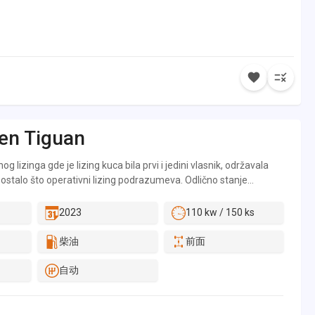
en
Tiguan
nog lizinga gde je lizing kuca bila prvi i jedini vlasnik, održavala
 ostalo što operativni lizing podrazumeva. Odlično stanje
dlično očuvan enterijer i eksterijer, potpuno mehanički ispravan,
ža, servisna istorija u bazi podataka ovlašćenih servisa,
2023
110 kw / 150 ks
overe. Mogućnost detaljnog pregleda vozila pre kupovine kod
po Vašem izboru, obezbeđujemo prevoz sa našom šlep službom.
柴油
前面
legalnost i kilometražu, godinu dana ili 10.000km na motor i
 servisiranja u ovlašćenim servisima.
自动