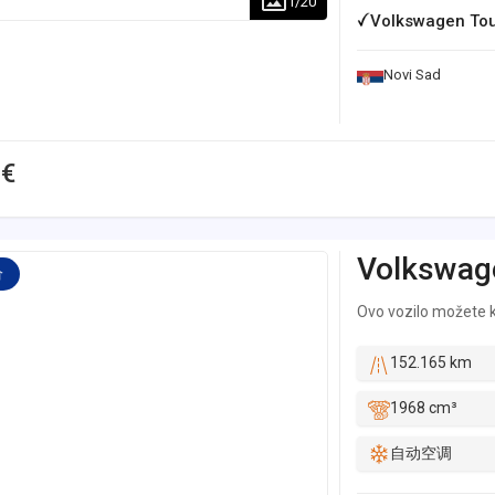
1
/
20
Volkswagen Toua
Novi Sad
 €
Volkswag
价
Ovo vozilo možete ku
152.165 km
1968 cm³
自动空调