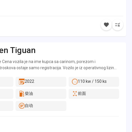
en
Tiguan
 Cena vozila je na ime kupca sa carinom, porezom i
oskova ostaje samo registracija. Vozilo je iz operativnog lizinga
la prvi i jedini vlasnik, održavala redovno vozilo i sve ostalo što
odrazumeva. Odlicno stanje kompletnog vozila, odlicno ocuvan
2022
110 kw / 150 ks
r, potpuno mehanicki ispravan, orgiinalna kilometraža, servisna
ataka ovlašcenih servisa, mogucnost svake provere. Mogucnost
柴油
前面
ozila pre kupovine kod nas ili u servisu po Vašem izboru,
oz sa našom šlep službom. Bogat paket dodatne opreme, na
自动
tiri odlicne gume... Trajna garancija na legalnost i kilometražu,
000km na motor i menjac, bez obaveze servisiranja u ovlašcenim