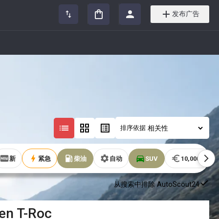
发布广告
排序依据
新
紧急
柴油
自动
SUV
10,000€以下
从搜索中排除 AutoScout24
en
T-Roc