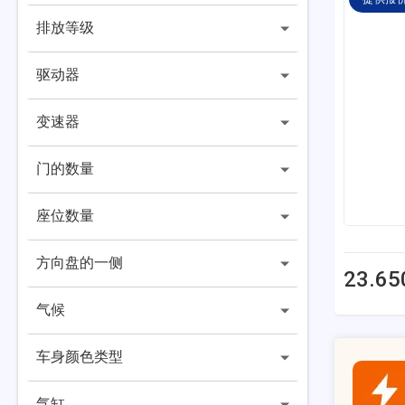
排放等级
驱动器
变速器
门的数量
座位数量
方向盘的一侧
23.65
气候
车身颜色类型
气缸