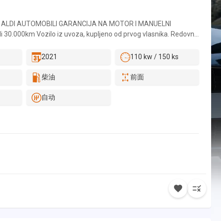
 ALDI AUTOMOBILI GARANCIJA NA MOTOR I MANUELNI
 30.000km Vozilo iz uvoza, kupljeno od prvog vlasnika. Redovno
om servisu ( original servisna knjižica ili elektronska servisna
a uvid ). Vozilo je pregledano od strane kompanije SGS-a/Dekre.
2021
110 kw / 150 ks
tataka, ili dodatnih troškova nakon kupovine, osim registracije
kupac. Za sva naša vozila pružamo na uvid slike iz inostranstva i
柴油
前面
ravamo da vozilo nije bilo havarisano. Vozilo je apsolutno bez
sti ispravno. Firma Aldi Automobili se bavi i iznajmljivanjem
自动
amo preko 70 vozila. Za više informacija pozvati. Vršimo otkup
možete slati na neke od brojeva telefona sa sajta. GARANCIJA:
 36 meseci, ili 30.000km. - Pismena garancija na kilometražu. -
u ispravnost. - Garancija na legalnost u zemlji i inostranstvu. -
 nije bilo havarisano. USLUGE: - Za naše kupce vršimo kompletnu
bila. Od tehničkog pregleda do odlaska u SUP. - Za kupce van
robne tablice, ili prevoz vozila do željene destinacije šlep
van našeg grada koji žele da pregledaju vozilo, a nisu u
čno urade, moguća je isporuka željenog vozila na kućnu adresu.
editi u EURIMA sa fiksnom kamatnom stopom od 5.0% - Period
24,36, 48,60, 72,84) - Godine starosti klijenta od 20 do 68 god. -
m kod poslednjeg poslodavca na neodređeno vreme. Takođe