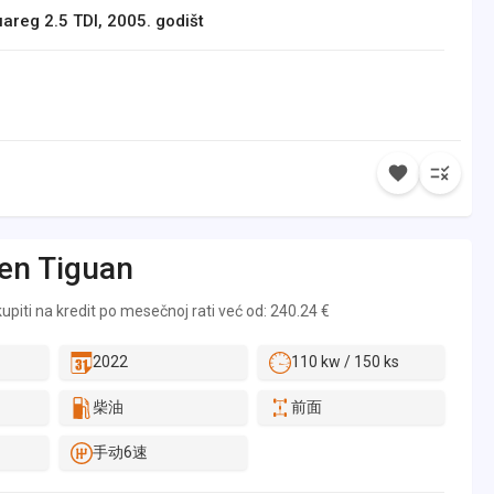
reg 2.5 TDI, 2005. godišt
en
Tiguan
piti na kredit po mesečnoj rati već od: 240.24 €
2022
110 kw / 150 ks
柴油
前面
手动6速