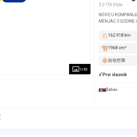
2.0 TDI Style
NOVO U KOMPANIJI
MENJAC 3 GODINE ili
održavano u ovlašćen
istorija dostupna n
162.918 km
Nema nikakvih nedos
čije troškove snosi 
1968 cm³
na taj način vas uve
ulaganja i u potpuno
自动空调
vozila. U ponudi im
1
/
43
vozila. Ponude nam 
Prvi vlasnik
- Garancija na motor
Garancija na tehničk
Šabac
Garancija da vozilo
registraciju automo
našeg grada radimo p
službom. - Za kupce 
议
mogućnosti da to li
FINANSIRANJE: - Kr
otplate 18-84m (18, 
Minimum uslov je 3