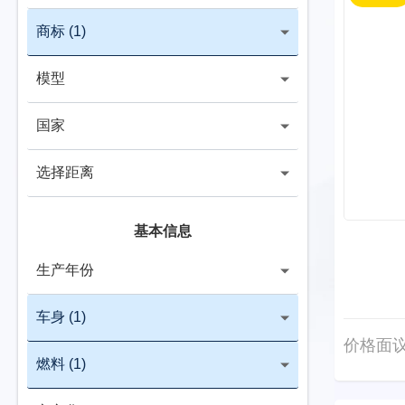
商标
(1)
模型
国家
选择距离
基本信息
生产年份
车身
(1)
价格面
燃料
(1)