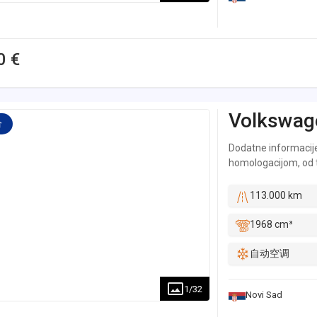
0 €
Volkswag
价
Dodatne informacije
homologacijom, od tr
gde je lizing kuca bi
operativni lizing p
113.000 km
enterijer i exterije
istorija u bazi pod
1968 cm³
detaljnog pregleda v
obezbedjujemo prev
自动空调
automobilu su sve ce
godinu dana ili 10.
1
/
32
Novi Sad
servisima.