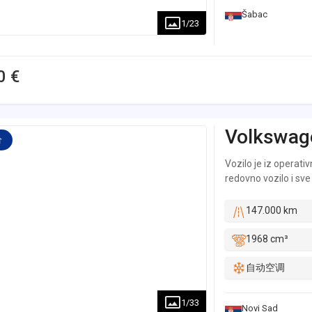
Šabac
1
/
23
0 €
Volkswag
价
Vozilo je iz operativ
redovno vozilo i sve
kompletnog vozila, o
originalna kilometra
147.000 km
mogućnost svake pr
nas ili u servisu 
1968 cm³
Trajna garancija na 
menjač, bez obaveze
自动空调
1
/
33
Novi Sad