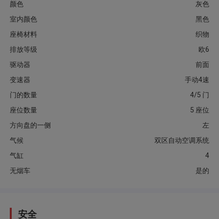
颜色
灰色
室内颜色
黑色
座椅材料
织物
排放等级
欧6
驱动器
前面
变速器
手动4速
门的数量
4/5 门
座位数量
5 座位
方向盘的一侧
左
气候
双区自动空调系统
气缸
4
无烟车
是的
安全