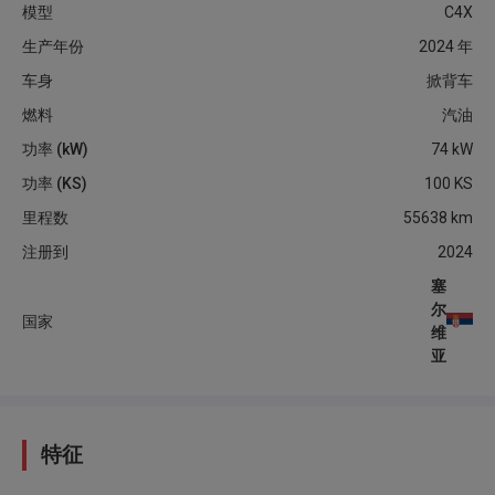
模型
C4X
生产年份
2024
年
车身
掀背车
燃料
汽油
功率 (kW)
74
kW
功率 (KS)
100
KS
里程数
55638
km
注册到
2024
塞
尔
国家
维
亚
特征