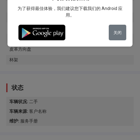
启停系统
为了获得最佳体验，我们建议您下载我们的 Android 应
用。
高度可调座椅
12V插座
关闭
扶手
皮革方向盘
杯架
状态
车辆状况
:
二手
车辆来源
:
客户名称
维护
:
服务手册