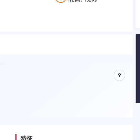
112
kw /
152
ks
?
特征