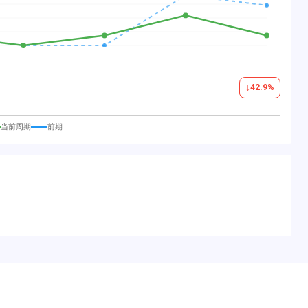
↓
42.9
%
当前周期
前期