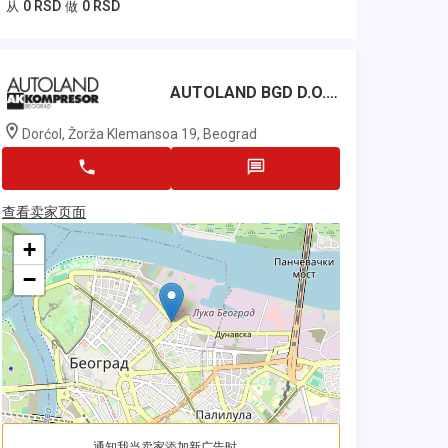
0 RSD
0 RSD
从
做
AUTOLAND BGD D.o.o.
Dorćol, Žorža Klemansoa 19, Beograd
查看卖家页面
+
−
通知我当卖家添加新广告时。