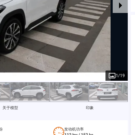
1
/
19
关于模型
印象
份
发动机功率