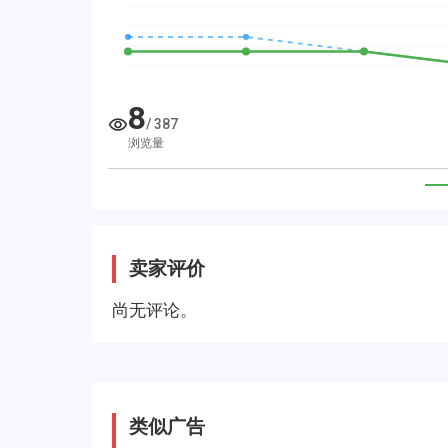
8
/
387
浏览量
卖家评价
尚无评论。
类似广告