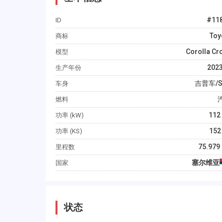
#
11
ID
Toy
商标
Corolla Cr
模型
202
生产年份
吉普车/S
车身
燃料
112
功率 (kW)
152
功率 (KS)
75.979
里程数
塞尔维亚
国家
状态