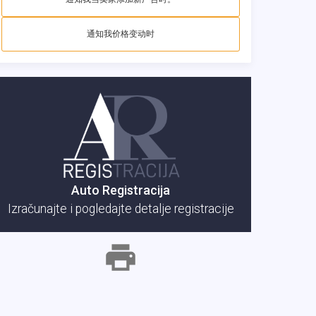
通知我价格变动时
Auto Registracija
Izračunajte i pogledajte detalje registracije