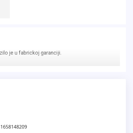
ilo je u fabrickoj garanciji.
81658148209