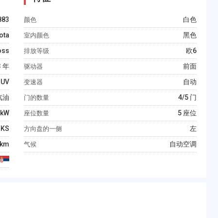
883
白色
颜色
ota
黑色
室内颜色
oss
欧6
排放等级
3
年
前面
驱动器
UV
自动
变速器
汽油
4/5 门
门的数量
kW
5 座位
座位数量
KS
左
方向盘的一侧
km
自动空调
气候