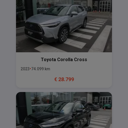
Toyota
Corolla Cross
2023
74.099
km
€
28.799