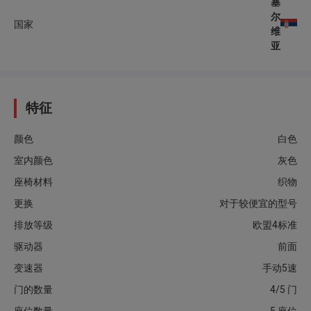
塞
尔
国家
维
亚
特征
颜色
白色
室内颜色
灰色
座椅材料
织物
更换
对于较便宜的型号
排放等级
欧盟4标准
驱动器
前面
变速器
手动5速
门的数量
4/5 门