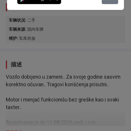
状态
车辆状况
:
二手
车辆来源
:
国内车牌
维护
:
车库存放
描述
Vozilo dobijeno u zameni.. Za svoje godine sasvim
korektno očuvan.. Tragovi korišćenja prisutni..
Motor i menjač funkcionišu bez greške kao i svaki
taster..
Registrovan je do 11.08.2026.god. i sva
dokumentacija se vodi na mene, tako da odmah sa