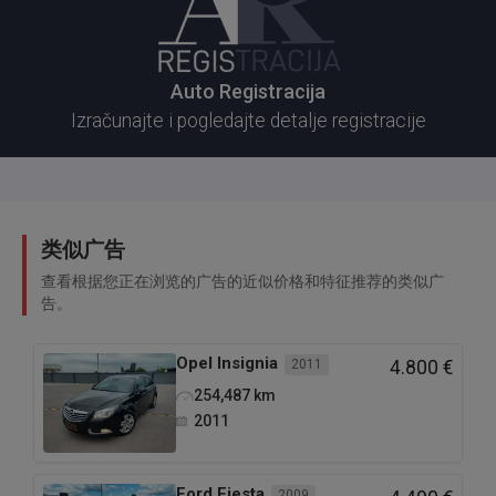
srediti šta treba da se sredi na njemu i naći mu
novog kupca...Što znači da ja, prihvatajući vašu
ponudu za zamenu, činim vama uslugu a to ima
Auto Registracija
svoju cenu...
Izračunajte i pogledajte detalje registracije
Cena mog vozila u zameni je 4.800e...
类似广告
查看根据您正在浏览的广告的近似价格和特征推荐的类似广
告。
Opel
Insignia
2011
4.800 €
254,487
km
2011
Ford
Fiesta
2009