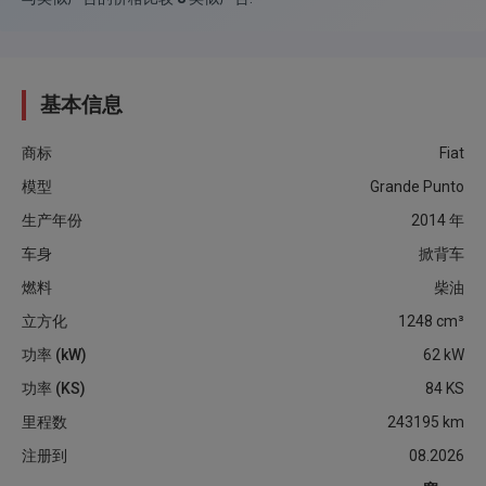
基本信息
商标
Fiat
模型
Grande Punto
生产年份
2014
年
车身
掀背车
燃料
柴油
立方化
1248
cm³
功率 (kW)
62
kW
功率 (KS)
84
KS
里程数
243195
km
注册到
08.2026