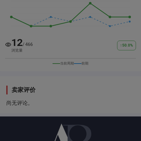
Opis zamene
12
Moguća zamena za jeftinije vozilo do 2.000 kubika
/
466
↑
50.0
%
浏览量
uz vašu doplatu...
当前周期
前期
Molio bih da pre nego mi ponudite vaše vozilo u
zamenu, proverite njegovu realnu tržišnu vrednost
kako nebi dolazilo do nesporazuma...Svi uslovi
卖家评价
zamene su vam ovde napisani...
尚无评论。
Cena mog vozila u zameni NIJE ista kao za keš iz
razloga što ja uzimam u zamenu vaš auto koji ne
želim, a dajem vam vazilo koje vi želite...Plus, ja za
vaše vozilo moram platiti ugovore, porez na prenos,