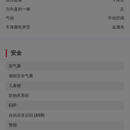
座位数量
5 座位
方向盘的一侧
左
气候
手动空调
车身颜色类型
金属色
安全
前气囊
侧面安全气囊
儿童锁
防抱死系统
ESP
自动语音识别 (ASR)
警报