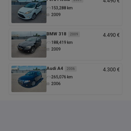
4.490 €
153,288
km
2009
BMW
318
2009
4.490 €
188,419
km
2009
Audi
A4
2006
4.300 €
265,076
km
2006