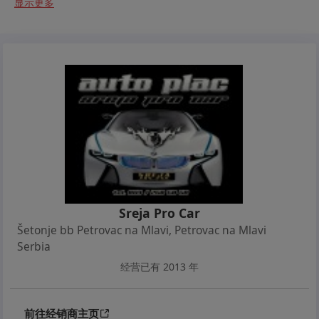
显示更多
mnom završavate sve u vezi ugovora i prenosa..
Redovno održavan što se može zaključiti na osnovu
servisnih kartica..
Veoma zahvalan mali gradski automobil, poznat po
svojoj maloj potrošnji, takođe i po komforu.. Stvoren
kako za kraće relacije tako i duža putovanja..
Pokreće ga 1.3 Mjet motor od 84 konjskih snaga,
koji je trenutno jedan od najboljih i najizdržljivijih
Sreja Pro Car
motora na celom svetu... Jako mali potrošač i jeftina
Šetonje bb Petrovac na Mlavi
,
Petrovac na Mlavi
cena registracije..
Serbia
经营已有 2013 年
Od opreme poseduje: Klimu, City Servo, Centralnu
bravu, Daljinsko zaključavanje, Kod ključ, Odlične
Zimske gume, Svetla za maglu, Sportska sedišta,
前往经销商主页