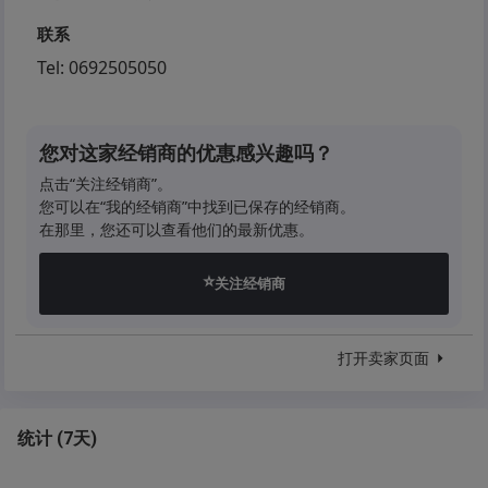
Električni podizači prozora napred, ABS, Sportski
联系
trokraki volan, Manuelni menjač sa 5 brzina,
Tel:
0692505050
Komande na volanu, Električne retrovizore, Bord
kompjuter, Mp3 muziku sa Aux ulazom, Rezervni
točak sa opremom, Vazdušne jastuke itd.
您对这家经销商的优惠感兴趣吗？
点击“关注经销商”。
Cena u zameni je 4.800e
您可以在“我的经销商”中找到已保存的经销商。
在那里，您还可以查看他们的最新优惠。
Svi podaci u ovom oglasu dati su u najboljoj nameri i
informativnog su karaktera. Prodavac ne garantuje
⭐
关注经销商
za potpunu tačnost ili ažurnost svih informacija o
vozilu i opremi. Kupac je dužan da samostalno
proveri sve relevantne detalje pre kupovine.
打开卖家页面
Prodavac ne snosi odgovornost za eventualne
greške u oglasu niti za bilo kakvu štetu nastalu
统计
(
7天
)
korišćenjem dostavljenih informacija.