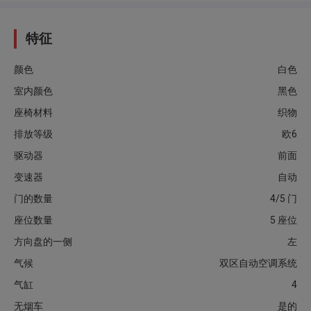
特征
颜色
白色
室内颜色
黑色
座椅材料
织物
排放等级
欧6
驱动器
前面
变速器
自动
门的数量
4/5 门
座位数量
5 座位
方向盘的一侧
左
气候
双区自动空调系统
气缸
4
无烟车
是的