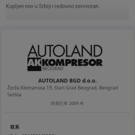
Kupljen nov u Srbiji i redovno servisiran.
AUTOLAND BGD d.o.o.
Žorža Klemansoa 19, Stari Grad Beograd
,
Beograd
Serbia
经营已有 2009 年
联系