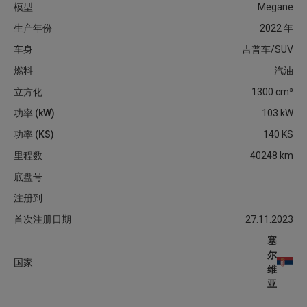
模型
Megane
生产年份
2022
年
车身
吉普车/SUV
燃料
汽油
立方化
1300
cm³
功率 (kW)
103
kW
功率 (KS)
140
KS
里程数
40248
km
底盘号
注册到
首次注册日期
27.11.2023
塞
尔
国家
维
亚