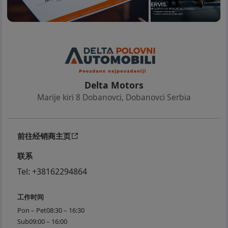
Delta Motors
Marije kiri 8 Dobanovci
,
Dobanovci Serbia
前往经销商主页
联系
Tel:
+38162294864
工作时间
Pon – Pet
08:30 – 16:30
Sub
09:00 – 16:00