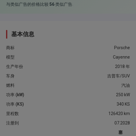
与类似广告的价格比较
56
类似广告
.
基本信息
商标
Porsche
模型
Cayenne
生产年份
2018
年
车身
吉普车/SUV
燃料
汽油
功率 (kW)
250
kW
功率 (KS)
340
KS
里程数
126420
km
注册到
07.2028
塞