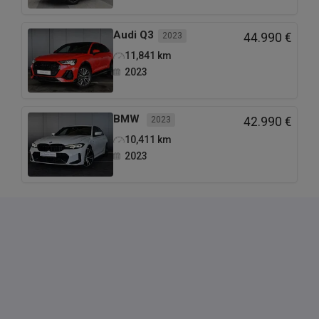
Audi
Q3
2023
44.990 €
11,841
km
2023
BMW
2023
42.990 €
10,411
km
2023