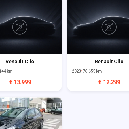
Renault
Clio
Renault
Clio
144
km
2023
76.655
km
€
13.999
€
12.299