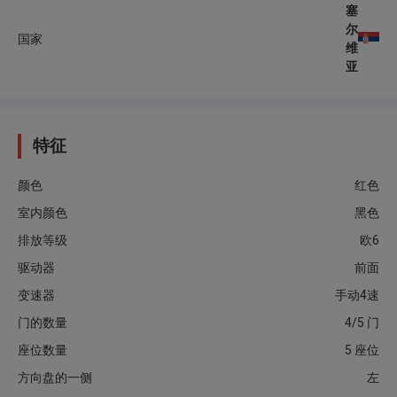
塞
尔
国家
维
亚
特征
颜色
红色
室内颜色
黑色
排放等级
欧6
驱动器
前面
变速器
手动4速
门的数量
4/5 门
座位数量
5 座位
方向盘的一侧
左