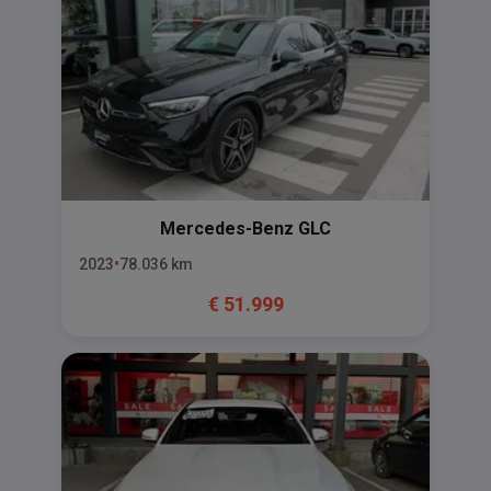
Mercedes-Benz
GLC
2023
78.036
km
€
51.999