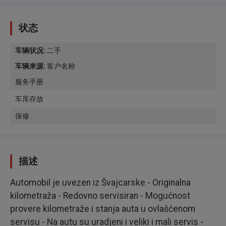
状态
车辆状况
:
二手
车辆来源
:
客户名称
服务手册
车库存放
保修
描述
Automobil je uvezen iz Švajcarske - Originalna
kilometraža - Redovno servisiran - Mogućnost
provere kilometraže i stanja auta u ovlašćenom
servisu - Na autu su uradjeni i veliki i mali servis -