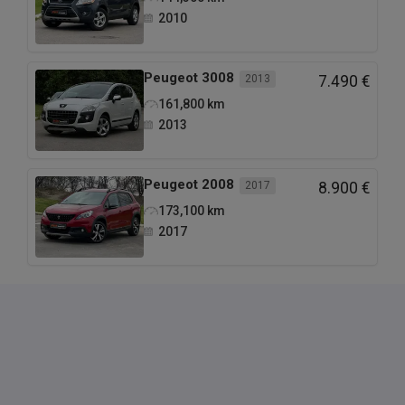
2010
Peugeot
3008
2013
7.490 €
161,800
km
2013
Peugeot
2008
2017
8.900 €
173,100
km
2017