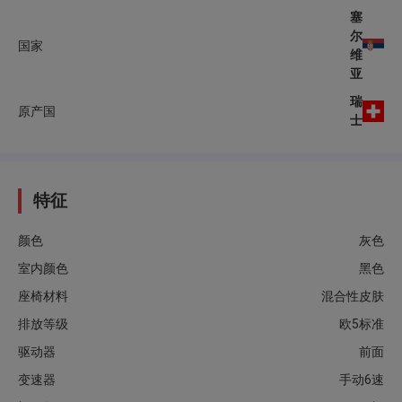
塞
尔
国家
维
亚
瑞
原产国
士
特征
颜色
灰色
室内颜色
黑色
座椅材料
混合性皮肤
排放等级
欧5标准
驱动器
前面
变速器
手动6速