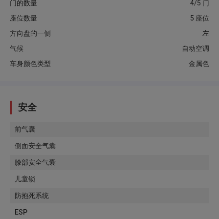
门的数量
4/5 门
座位数量
5 座位
方向盘的一侧
左
气候
自动空调
车身颜色类型
金属色
安全
前气囊
侧面安全气囊
膝部安全气囊
儿童锁
防抱死系统
ESP