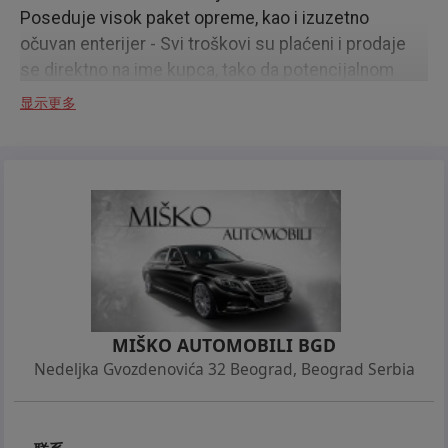
Poseduje visok paket opreme, kao i izuzetno
očuvan enterijer - Svi troškovi su plaćeni i prodaje
se direktno na ime kupca, tako da potencijalnom
kupcu preostaje samo registracija, a kompletnu
显示更多
uslugu registracije ili vadjenja probnih tabli, takodje,
možemo mi obaviti...
MIŠKO AUTOMOBILI BGD
Nedeljka Gvozdenovića 32 Beograd
,
Beograd Serbia