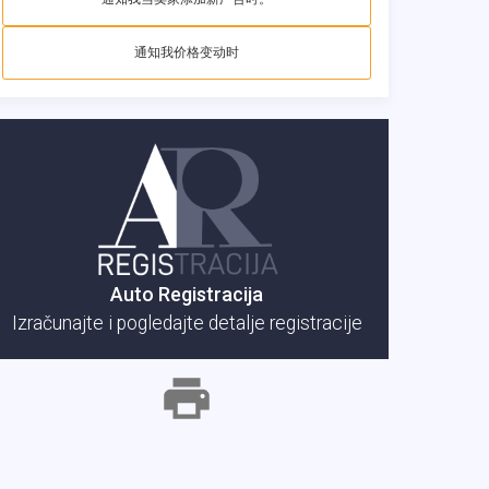
通知我价格变动时
Auto Registracija
Izračunajte i pogledajte detalje registracije