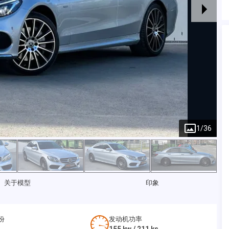
1
/
36
关于模型
印象
份
发动机功率