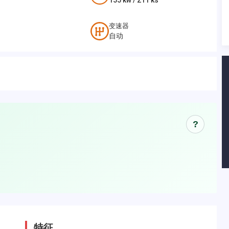
155
kw /
211
ks
变速器
自动
?
特征