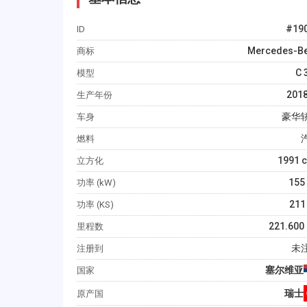
#
19
ID
Mercedes-B
商标
C 
模型
201
生产年份
豪华
车身
燃料
1991
c
立方化
155
功率 (kW)
211
功率 (KS)
221.600
里程数
未
注册到
塞尔维亚
国家
瑞士
原产国