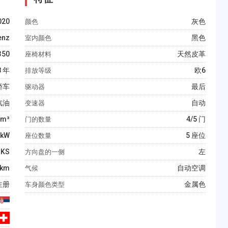
020
灰色
颜色
enz
黑色
室内颜色
350
天然皮革
座椅材料
8
年
欧6
排放等级
轿车
最后
驱动器
汽油
自动
变速器
m³
4/5 门
门的数量
kW
5 座位
座位数量
KS
左
方向盘的一侧
km
自动空调
气候
注册
金属色
车身颜色类型