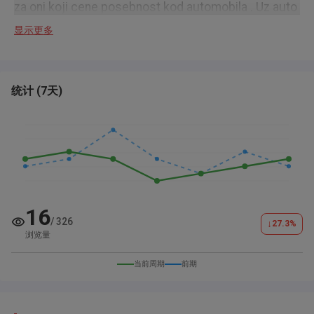
za oni koji cene posebnost kod automobila . Uz auto
idu letnje gume Michelin stare 2 god i zimske
显示更多
Hankok stare 6 meseci . Originalne gumene i
tekstilne patosnice kao gumena kadica u gepeku .
Ima sve od opreme sem automatskig prtljaznika ,
统计
(
7天
)
sibera i grejanja sedista. Kompletna servisna istorija
u Francuskoj kao i kod nas , uvek je odrzavan samo
u ovlascenim servisima, 2 kljuċa - dozvoljena svaka
vrsta provere .Registrovan do 05.2027 god. U obzir
dolazi zamena za jeftinije manje vozilo koje je u
dobrom stanju
16
/
326
↓
27.3
%
浏览量
当前周期
前期