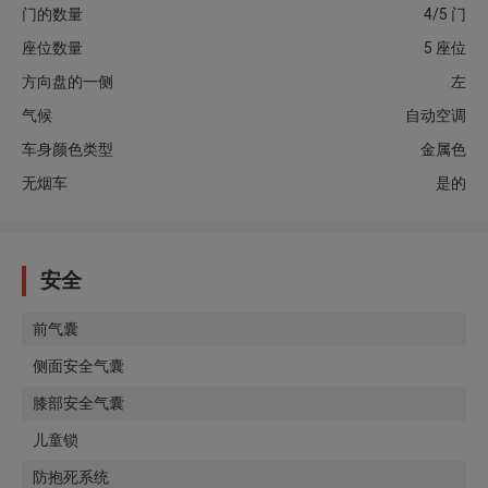
门的数量
4/5 门
座位数量
5 座位
方向盘的一侧
左
气候
自动空调
车身颜色类型
金属色
无烟车
是的
安全
前气囊
侧面安全气囊
膝部安全气囊
儿童锁
防抱死系统