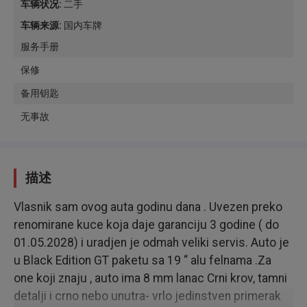
车辆状况
:
二手
车辆来源
:
国内车牌
服务手册
保修
备用钥匙
无事故
描述
Vlasnik sam ovog auta godinu dana . Uvezen preko
renomirane kuce koja daje garanciju 3 godine ( do
01.05.2028) i uradjen je odmah veliki servis. Auto je
u Black Edition GT paketu sa 19 “ alu felnama .Za
one koji znaju , auto ima 8 mm lanac Crni krov, tamni
detalji i crno nebo unutra- vrlo jedinstven primerak