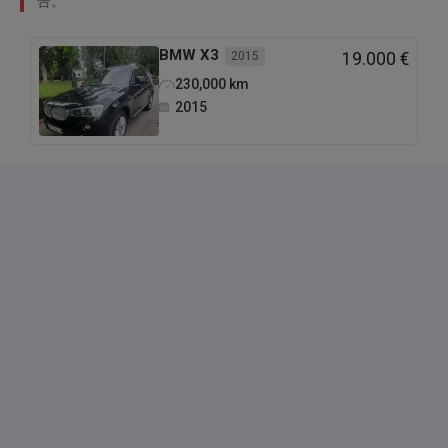
告。
BMW
X3
2015
19.000 €
230,000
km
2015