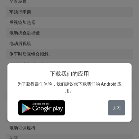
全景屋顶
车顶行李架
后视镜加热器
电动折叠后视镜
电动后视镜
倒车时后视镜会倾斜。
自动调光内后视镜
下载我们的应用
铝合金轮毂
为了获得最佳体验，我们建议您下载我们的 Android 应
导航
用。
玻璃着色
电动升降器
关闭
挡风玻璃加热器
电动可调座椅
蓝牙