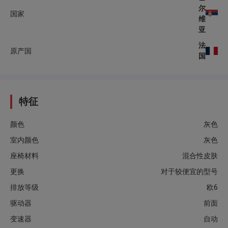
尔
国家
维
亚
法
原产国
国
特征
颜色
灰色
室内颜色
灰色
座椅材料
混合性皮肤
更换
对于较便宜的型号
排放等级
欧6
驱动器
前面
变速器
自动