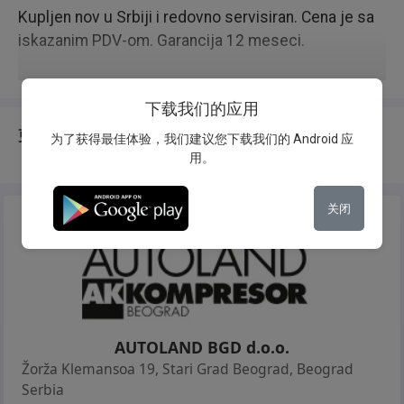
Kupljen nov u Srbiji i redovno servisiran. Cena je sa
iskazanim PDV-om. Garancija 12 meseci.
下载我们的应用
更换说明
为了获得最佳体验，我们建议您下载我们的 Android 应
用。
关闭
AUTOLAND BGD d.o.o.
Žorža Klemansoa 19, Stari Grad Beograd
,
Beograd
Serbia