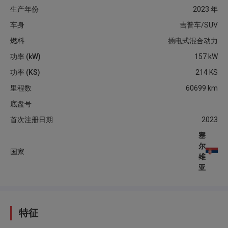
生产年份
2023
年
车身
吉普车/SUV
燃料
插电式混合动力
功率 (kW)
157
kW
功率 (KS)
214
KS
里程数
60699
km
底盘号
首次注册日期
2023
塞
尔
国家
维
亚
特征