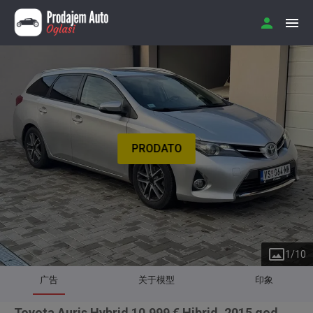
PRODATO
1
/
10
广告
关于模型
印象
Toyota Auris Hybrid 10.999 € Hibrid, 2015 god.