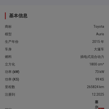
基本信息
商标
Toyota
模型
Auris
生产年份
2015
年
车身
大篷车
燃料
插电式混合动力
立方化
1800
cm³
功率 (kW)
73
kW
功率 (KS)
99
KS
里程数
265824
km
注册到
12.2025
塞
尔