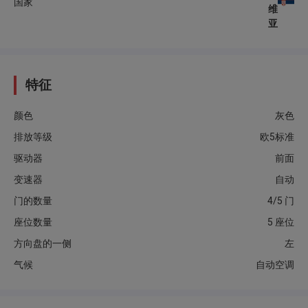
国家
维
亚
特征
颜色
灰色
排放等级
欧5标准
驱动器
前面
变速器
自动
门的数量
4/5 门
座位数量
5 座位
方向盘的一侧
左
气候
自动空调