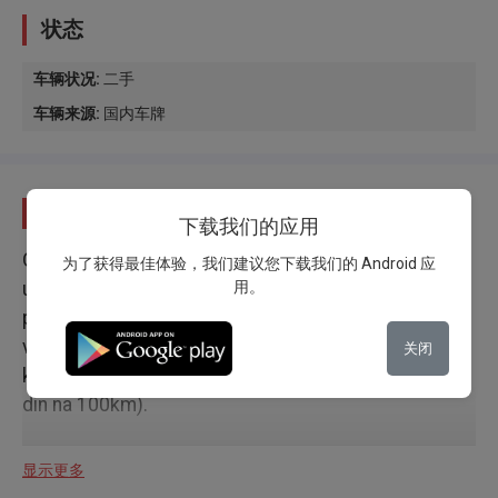
状态
车辆状况
:
二手
车辆来源
:
国内车牌
描述
下载我们的应用
Odlicno stanje, bez ulaganja. Originalna kilometraza,
为了获得最佳体验，我们建议您下载我们的 Android 应
用。
uvezen iz Svajcarske. Automobil poseduje hibridni
pogon kao i a testirani gasni uredjaj sto voznju cini
veoma ekonomicnom. Prosecna potrosnja u
关闭
kombinovanom rezimu voznje je oko 4l gasa( 420
din na 100km).
显示更多