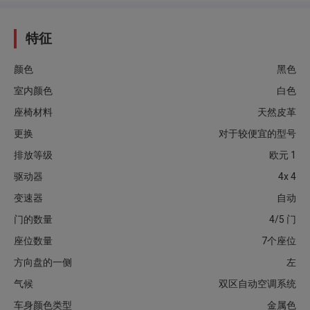
特征
颜色
黑色
室内颜色
白色
座椅材料
天然皮革
更换
对于较便宜的型号
排放等级
欧元 1
驱动器
4x 4
变速器
自动
门的数量
4/5 门
座位数量
7个座位
方向盘的一侧
左
气候
双区自动空调系统
车身颜色类型
金属色