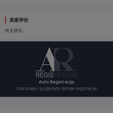
卖家评价
尚无评论。
Auto Registracija
Izračunajte i pogledajte detalje registracije