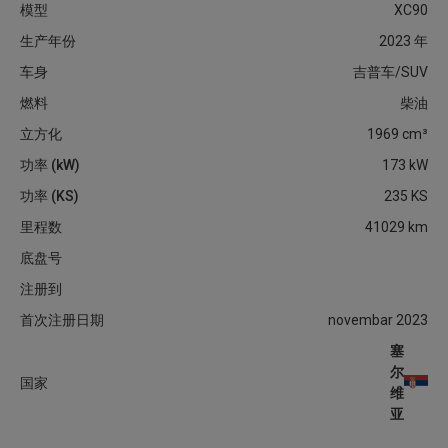
模型
XC90
生产年份
2023
年
车身
吉普车/SUV
燃料
柴油
立方化
1969
cm³
功率 (kW)
173
kW
功率 (KS)
235
KS
里程数
41029
km
底盘号
注册到
首次注册日期
novembar 2023
塞
尔
国家
维
亚