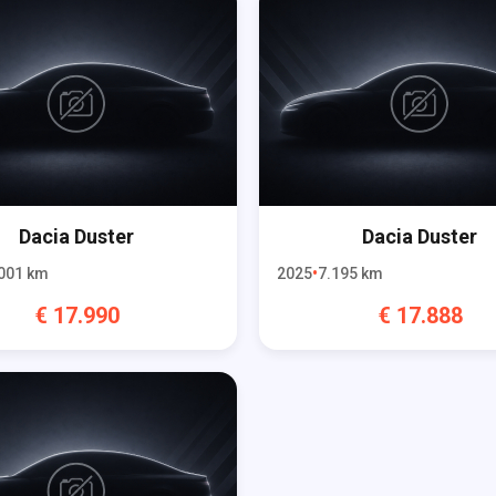
Dacia
Duster
Dacia
Duster
001
km
2025
7.195
km
€
17.990
€
17.888