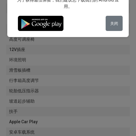
为了获得最佳体验，我们建议您下载我们的 Android 应
用。
ISOFIX系统
运动座椅
关闭
运动悬挂
高度可调座椅
12V插座
环境照明
滑雪板插槽
行李箱高度调节
轮胎低压指示器
坡道起步辅助
扶手
Apple Car Play
安卓车载系统