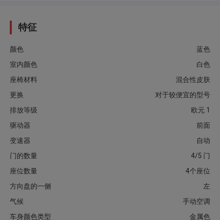
特征
颜色
蓝色
室内颜色
白色
座椅材料
混合性皮肤
更换
对于较便宜的型号
排放等级
欧元 1
驱动器
前面
变速器
自动
门的数量
4/5 门
座位数量
4个座位
方向盘的一侧
左
气候
手动空调
车身颜色类型
金属色