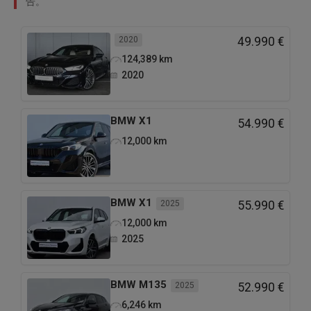
告。
2020
49.990 €
124,389
km
2020
BMW
X1
54.990 €
12,000
km
BMW
X1
2025
55.990 €
12,000
km
2025
BMW
M135
2025
52.990 €
6,246
km