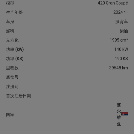
模型
420 Gran Coupé
生产年份
2024
年
车身
掀背车
燃料
柴油
立方化
1995
cm³
功率 (kW)
140
kW
功率 (KS)
190
KS
里程数
39548
km
底盘号
注册到
首次注册日期
塞
尔
国家
维
亚