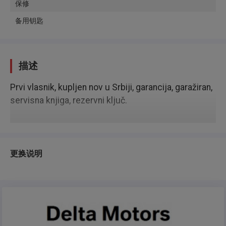
保修
备用钥匙
描述
Prvi vlasnik, kupljen nov u Srbiji, garancija, garažiran,
servisna knjiga, rezervni ključ.
更换说明