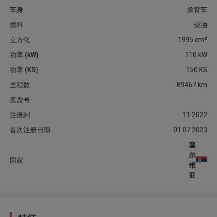
车身
掀背车
燃料
柴油
立方化
1995
cm³
功率 (kW)
110
kW
功率 (KS)
150
KS
里程数
89467
km
底盘号
注册到
11.2022
首次注册日期
01.07.2023
塞
尔
国家
维
亚