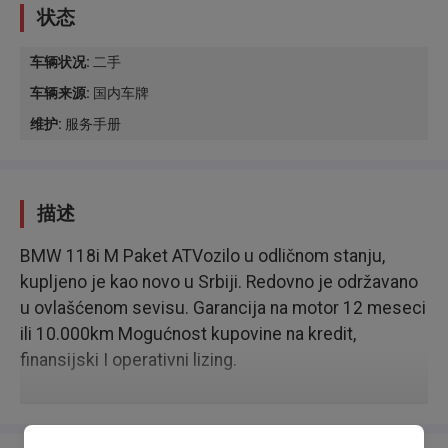
状态
车辆状况
:
二手
车辆来源
:
国内车牌
维护
:
服务手册
描述
BMW 118i M Paket ATVozilo u odličnom stanju,
kupljeno je kao novo u Srbiji. Redovno je održavano
u ovlašćenom sevisu. Garancija na motor 12 meseci
ili 10.000km Mogućnost kupovine na kredit,
finansijski I operativni lizing.