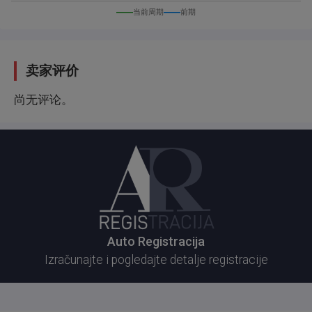
当前周期
前期
卖家评价
尚无评论。
Auto Registracija
Izračunajte i pogledajte detalje registracije