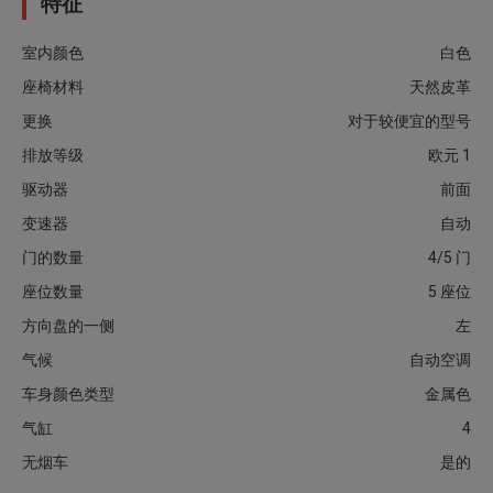
特征
室内颜色
白色
座椅材料
天然皮革
更换
对于较便宜的型号
排放等级
欧元 1
驱动器
前面
变速器
自动
门的数量
4/5 门
座位数量
5 座位
方向盘的一侧
左
气候
自动空调
车身颜色类型
金属色
气缸
4
无烟车
是的