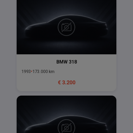
BMW
318
1993
173.000
km
€
3.200