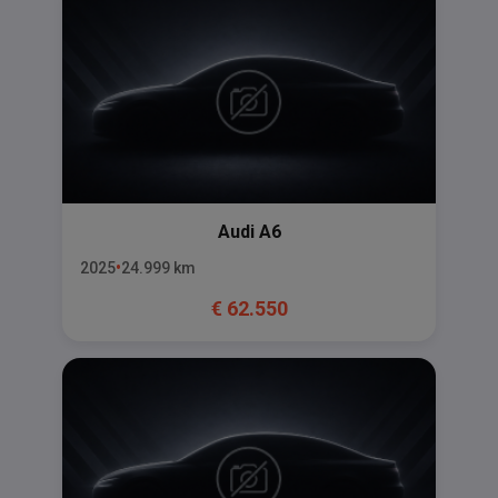
Audi
A6
2025
24.999
km
€
62.550