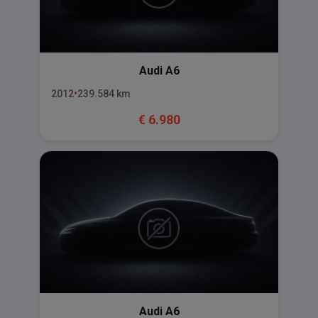
Audi
A6
2012
239.584
km
€
6.980
Audi
A6