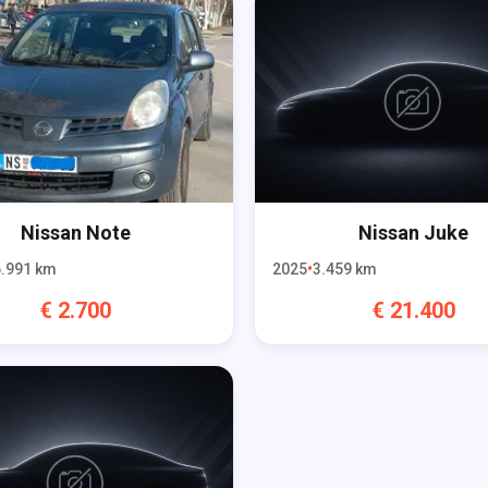
Nissan
Note
Nissan
Juke
.991
km
2025
3.459
km
€
2.700
€
21.400