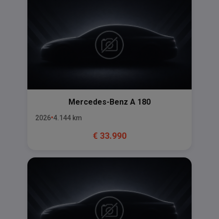
Mercedes-Benz
A 180
2026
4.144
km
€
33.990