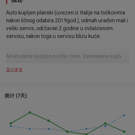
Auto kupljen planski (uvezen iz Italije na točkovima
nakon ličnog odabira 2019god.), odmah urađen mali i
veliki servis, održavan 2 godine u ovlašćenom
servisu, nakon toga u servisu blizu kuće.
Akumulator kupljen prošle zime. Zamenjena sajla
ručne. Zamenjena turbina. Zamenjena kontakt
显示更多
brava(stavljena nova), nov alnaser, reparirani su
zvučnici(oba), zamenjen merač ulja u motoru.
Auto nikad nije havarisan, sudar nismo imali niti
čukanje.
统计
(
7天
)
Na autu od ulaganja ima farbanje nekih delova ili da
se izlakira (takva je boja auta sa prirodnim
supstancama, plave i crvene boje sve to imaju), mali
servis da se uradi kao i desni retrovizor da se
zameni(skinuli su staklo na parkingu)