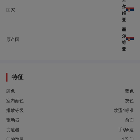
塞
尔
国家
维
亚
塞
尔
原产国
维
亚
特征
颜色
蓝色
室内颜色
灰色
排放等级
欧盟4标准
驱动器
前面
变速器
手动5速
门的数量
4/5 门