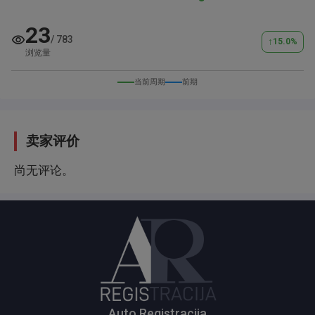
23
/
783
↑
15.0
%
Mesečno se auto vozio od 1200 do 1600km.
浏览量
Auto se vozi po potrebi i dalje barem 2x nedeljno.
Razlog prodaje je taj što smo porodično kupili drugi
当前周期
前期
veći auto i ovaj nam je višak.
卖家评价
Registrovan je do februara 2027. godine
尚无评论。
Nisam preprodavac, niti profesionalni fotograf, auto
nije ni opran za slikanje kao što možete videti.
Prenos obavezan. Slobodno možete pisati na viber,
sms ili poziv.
Auto Registracija