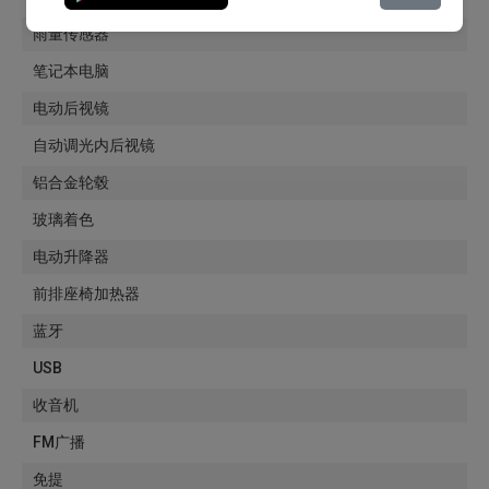
雨量传感器
笔记本电脑
电动后视镜
自动调光内后视镜
铝合金轮毂
玻璃着色
电动升降器
前排座椅加热器
蓝牙
USB
收音机
FM广播
免提