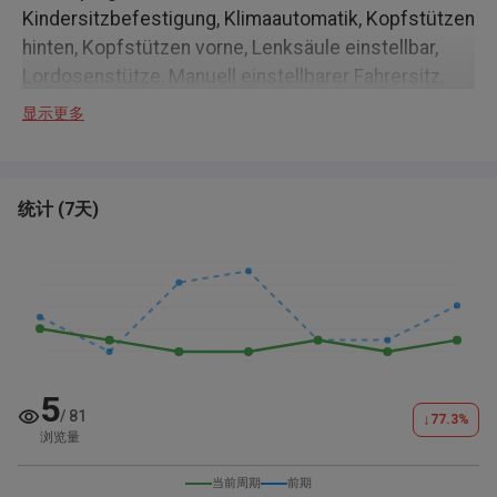
Kindersitzbefestigung, Klimaautomatik, Kopfstützen
hinten, Kopfstützen vorne, Lenksäule einstellbar,
Lordosenstütze, Manuell einstellbarer Fahrersitz,
Mittelarmlehne, Multifunktionsanzeige,
显示更多
Rücksitzbank ungeteilt umklappbar, Sitzbezüge in
Stoff, Sitzheizung, Sonnenblende mit Spiegel,
Multifunktions-Lenkrad,
Außenausstattung
,
统计
(
7天
)
Außenspiegel beheizbar, Außenspiegel elektr.
einstellbar, Beheizbare Scheibenwaschdüsen,
Heckscheiben Wisch und Waschanlage, LED-
Scheinwerfer, Leichtmetallfelgen,
Leuchtweitenregulierung, Nebelscheinwerfer,
Stoßfänger in Wagenfarbe, Tagfahrlicht, Verglasung
abgedunkelt,
Technik & Sicherheit
, autom.
5
/
81
↓
Fahrlichtschaltung, Beifahrerairbag deaktivierbar,
77.3
%
浏览量
Coming Home, Doppelairbag mit Seiten und
Kopfairbag, Einparkhilfe vorne und hinten, Elektr.
当前周期
前期