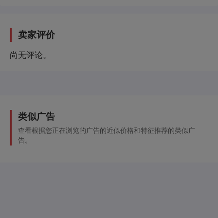
Wegfahrsperre, Elektronisches
Stabilisierungsprogramm (ESP), Frontantrieb,
Fußgängerschutz, Gepäcknetz,
卖家评价
Geschwindigkeitsregelanlage inkl.
尚无评论。
Geschwindigkeitsbegrenzeranlage, Leaving Home,
Multifunktionskamera, Notbremsassistent,
Notrufsystem, Regensensor,
Reifendruckkontrollsystem, Servolenkung,
Spurhalteassistent (Lane Assist), Start-/Stop-
类似广告
Automatik, Zentralverriegelung,
Infotainment
,
查看根据您正在浏览的广告的近似价格和特征推荐的类似广
Bluetooth-Schnittstelle, DAB digitaler Radioempfang,
告。
Radio Bolero, USB-Schnittstelle,
On Demand
,
Vorbereitung für Skoda Care Connect,
Sonstiges
,
HU+AU neu, Scheckheft gepflegt
Angaben zum Hersteller: Skoda Auto Deutschland
GmbH, Skoda, Max-Planck-Str. 3-5, 64331