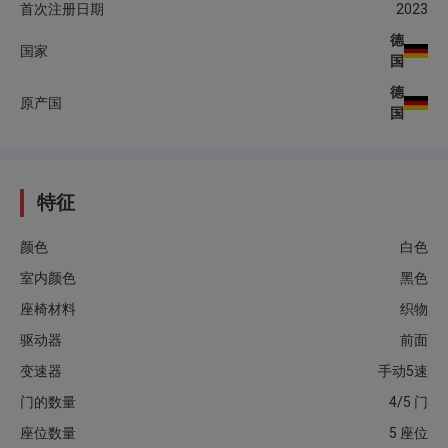
首次注册日期
2023
德
国家
国
德
原产国
国
特征
颜色
白色
室内颜色
黑色
座椅材料
织物
驱动器
前面
变速器
手动5速
门的数量
4/5 门
座位数量
5 座位