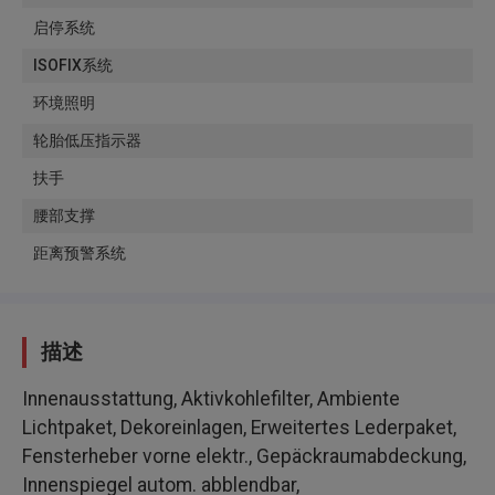
启停系统
ISOFIX系统
环境照明
轮胎低压指示器
扶手
腰部支撑
距离预警系统
描述
Innenausstattung
, Aktivkohlefilter, Ambiente
Lichtpaket, Dekoreinlagen, Erweitertes Lederpaket,
Fensterheber vorne elektr., Gepäckraumabdeckung,
Innenspiegel autom. abblendbar,