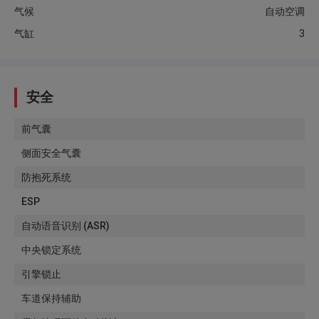
气候
自动空调
气缸
3
安全
前气囊
侧面安全气囊
防抱死系统
ESP
自动语音识别 (ASR)
中央锁定系统
引擎锁止
车道保持辅助