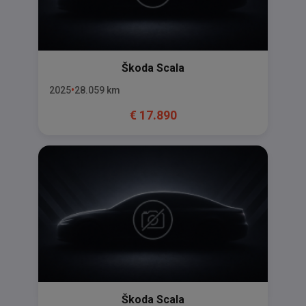
Škoda
Scala
2025
28.059
km
€
17.890
Škoda
Scala