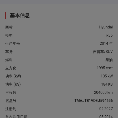
基本信息
商标
Hyundai
模型
ix35
生产年份
2014
年
车身
吉普车/SUV
燃料
柴油
立方化
1995
cm³
功率 (kW)
135
kW
功率 (KS)
184
KS
里程数
204000
km
底盘号
TMAJT81VDEJ594656
注册到
02.2027
首次注册日期
05.2014