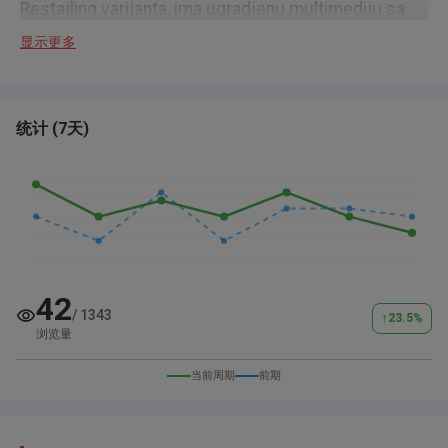
Restajling varijanta, ima ugradjenu multimediju sa
rikverc kamerom, gume zimske nove, ogrebotine od
显示更多
gradske voznje.
Registrovan do 02.02.2027.
统计
(
7天
)
Firma je vlasnik vozila, ali to ne predstavlja problem
za prenos.
42
/
1343
↑
23.5
%
浏览量
当前周期
前期