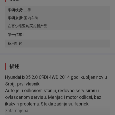
车辆状况
:
二手
车辆来源
:
国内车牌
在塞尔维亚购买的新产品
第一任车主
备用钥匙
描述
Hyundai ix35 2.0 CRDi 4WD 2014 god. kupljen nov u
Srbiji, prvi vlasnik.
Auto je u odlicnom stanju, redovno servisiran u
ovlascenom servisu. Menjac i motor odlicni, bez
ikakvih problema. Stakla zadnja su fabricki
zatamnjena.