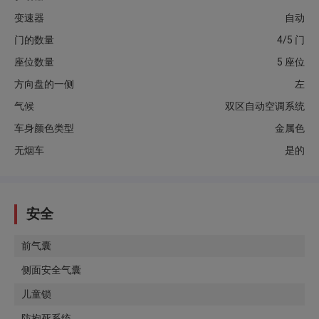
变速器
自动
门的数量
4/5 门
座位数量
5 座位
方向盘的一侧
左
气候
双区自动空调系统
车身颜色类型
金属色
无烟车
是的
安全
前气囊
侧面安全气囊
儿童锁
防抱死系统