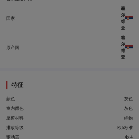
塞
尔
国家
维
亚
塞
尔
原产国
维
亚
特征
颜色
灰色
室内颜色
灰色
座椅材料
织物
排放等级
欧5标准
驱动器
4x 4