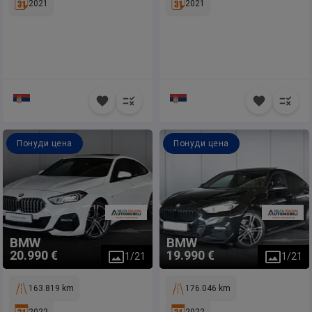
2021
2021
Понуди цена
Понуди цена
BMW
BMW
20.990 €
19.990 €
1
/
21
1
/
21
163.819 km
176.046 km
2022
2022