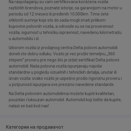
Na raspolaganju su vam sertifikovana korišćena vozila
različitih brendova, poznate istorije, sa garancijom na motor u
periodu od 12 meseci ili pređenih 10.000km. Time ćete
otkloniti sumnje koje ste do sada mogli imati prilikom
kupovine polovnih vozila, a odnosile su se na proverenost
vozila, sigurnost u tehničku ispravnost, navedenu kilometražu
u automobilu i sl.
Izborom vozila iz prodajnog centra Delta polovni automobili
doneli ste dobru odluku. Vozilo je već prošlo temeljnu „360
stepeni“ proveru pre nego što je izdat sertifikat Delta polovni
automobili. Naša polovna vozila ispunjavaju najviše
standardne u pogledu vizuelnih i tehničkih detalja, unutar ili
izvan vozila: svako vozilo je uspešno prošlo rigoriznu proveru i
u potpunosti ispunjava sve precizno navedene standarde.
Na Delta polovnim automobilima možete kupiti kvalitetan,
pouzdan i luksuzan automobil. Automobil koji želite da kupite,
nalazi se baš kod nas!
Категории на продавачот