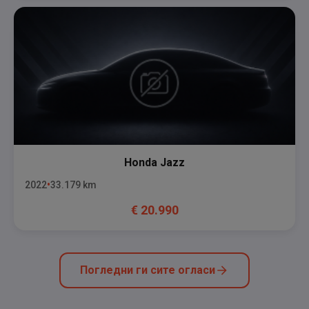
Honda
Jazz
2022
33.179
km
€
20.990
Погледни ги сите огласи