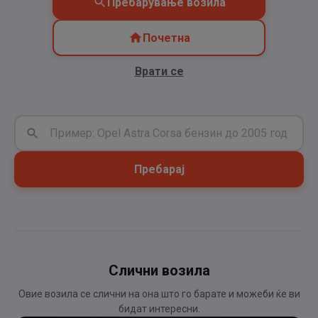
Пребарување возила
Почетна
Врати се
Пребарај
Слични возила
Овие возила се слични на она што го барате и можеби ќе ви
бидат интересни.