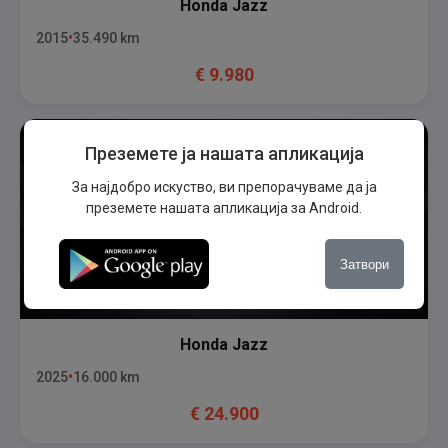
Honda
Jazz
2015
35.490
km
€
9.980
Преземете ја нашата апликација
За најдобро искуство, ви препорачуваме да ја
преземете нашата апликација за Android.
Затвори
Honda
Jazz
2025
16.000
km
€
24.900