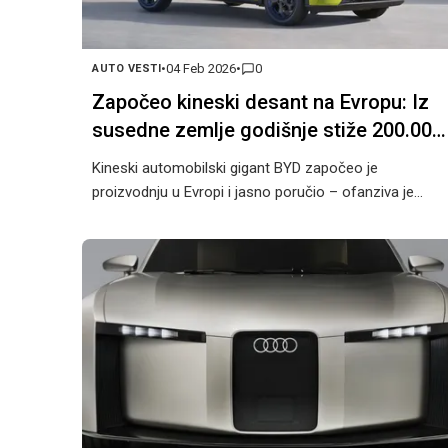
•
04 Feb 2026
•
0
AUTO VESTI
Započeo kineski desant na Evropu: Iz
susedne zemlje godišnje stiže 200.000
novih automobila
Kineski automobilski gigant BYD započeo je
proizvodnju u Evropi i jasno poručio – ofanziva je
krenula. Prva velika evropska fabrika ovog
proizvođača nalazi se u Mađarskoj, a planirani
kapacitet dostiže čak 200.000 vozila godišnje, pri
čemu će automobili proizvedeni u EU biti izuzeti od
evropskih carina.