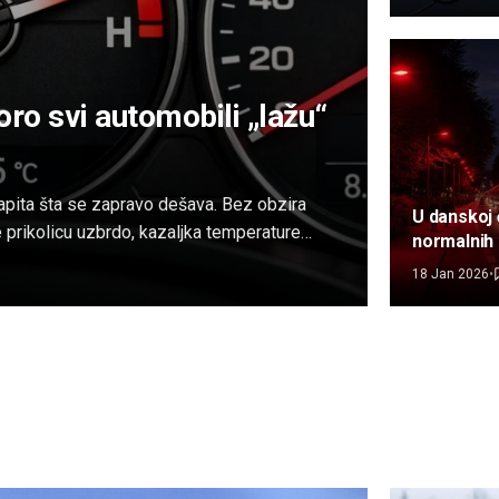
miliona do
oro svi automobili „lažu“
zapita šta se zapravo dešava. Bez obzira
U danskoj
te prikolicu uzbrdo, kazaljka temperature
normalnih 
 90 stepeni. Deluje kao da motor radi
biti posta
18 Jan 2026
•
ija.
sijalice