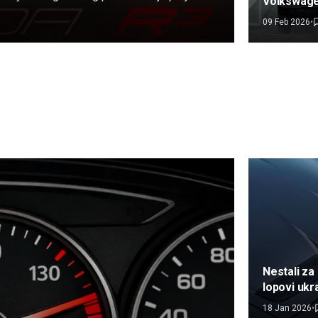
Volkswagen
 R3 sa čistim benzinskim V10 motorom.
predlažu p
09 Feb 2026
•
evropske 
industrije
Nestali za
lopovi ukr
automobil
18 Jan 2026
•