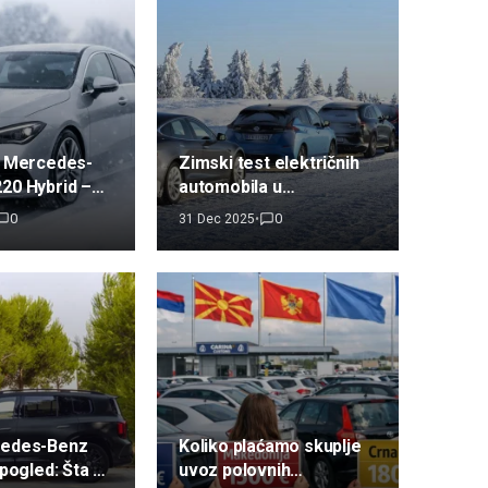
7 Mercedes-
Zimski test električnih
20 Hybrid –
automobila u
ski plesač, ali
ekstremnom minusu:
0
0
31 Dec 2025
•
partner
Kineski EV-ovi
dominirali, Tesla Model
3 među najboljima
cedes-Benz
Koliko plaćamo skuplje
 pogled: Šta se
uvoz polovnih