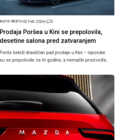
•
02 Feb 2026
•
0
AUTO VESTI
Prodaja Poršea u Kini se prepolovila,
desetine salona pred zatvaranjem
Porše beleži drastičan pad prodaje u Kini – isporuke
su se prepolovile za tri godine, a nemački proizvođač
planira zatvaranje oko 30% prodajnih salona i
promenu strategije.