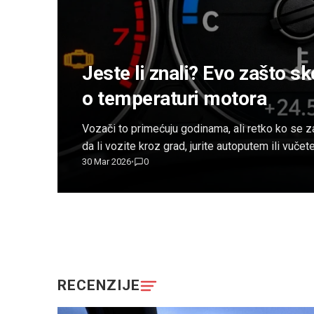
Jeste li znali? Evo zašto sk
o temperaturi motora
Vozači to primećuju godinama, ali retko ko se 
da li vozite kroz grad, jurite autoputem ili vuče
30 Mar 2026
0
•
motora gotovo uvek stoji „zakucana“ na idealnih
savršeno stabilno, ali realnost je potpuno drugač
RECENZIJE