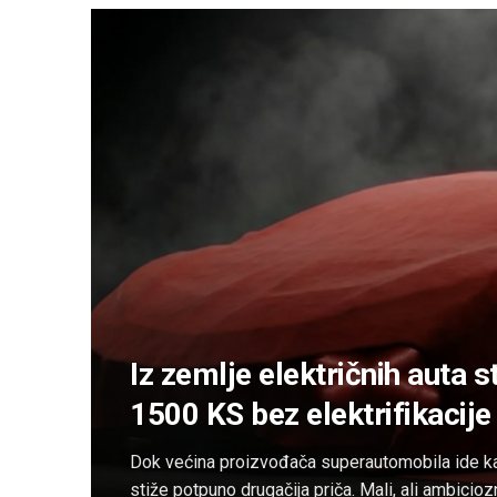
Iz zemlje električnih auta s
1500 KS bez elektrifikacije
Dok većina proizvođača superautomobila ide ka e
stiže potpuno drugačija priča. Mali, ali ambicio