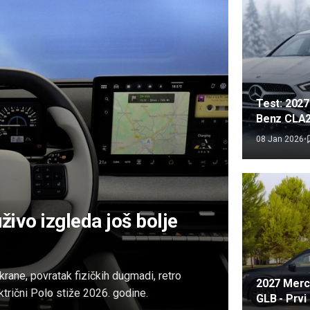
Test: 202
Benz CLA2
dobar šasij
08 Jan 2026
•
pogrešan 
živo izgleda još bolje
rane, povratak fizičkih dugmadi, retro
2027 Mer
ktrični Polo stiže 2026. godine.
GLB - Prvi