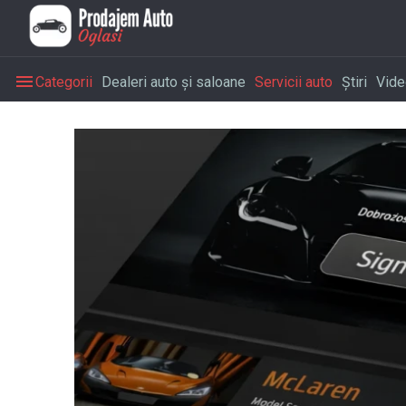
opcija
14
na
Jan
0
•
Prodajem
Categorii
Dealeri auto și saloane
Servicii auto
Știri
Vide
2026
Auto
platformi
omogućava
auto-
kućama
i
auto-
placevima
da
dobiju
besplatan
sajt
sa