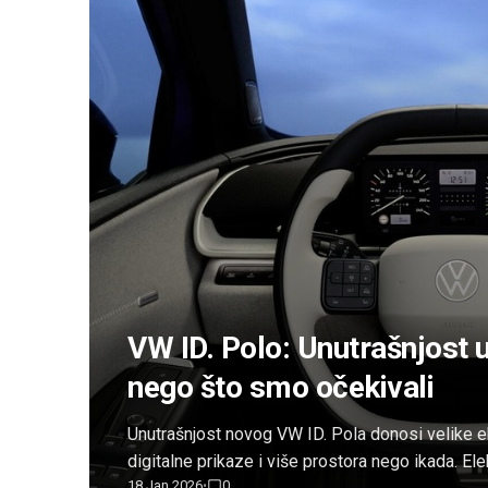
VW ID. Polo: Unutrašnjost u
nego što smo očekivali
Unutrašnjost novog VW ID. Pola donosi velike ek
digitalne prikaze i više prostora nego ikada. Ele
18 Jan 2026
0
•