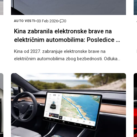
•
03 Feb 2026
•
0
AUTO VESTI
Kina zabranila elektronske brave na
električnim automobilima: Posledice će
osetiti cela auto-industrija
Kina od 2027. zabranjuje elektronske brave na
električnim automobilima zbog bezbednosti. Odluka
pogađa Teslu, BYD i ceo EV sektor.