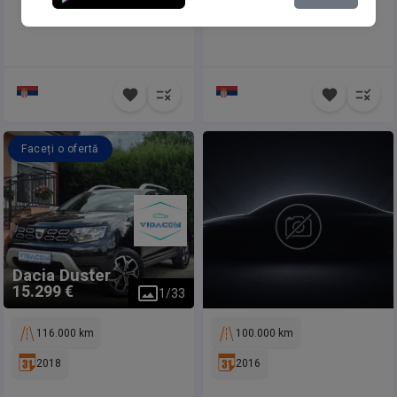
Faceți o ofertă
Dacia
Duster
15.299 €
1
/
33
116.000 km
100.000 km
2018
2016