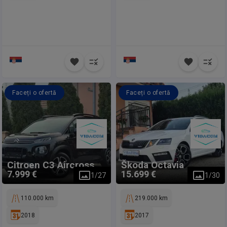
Faceți o ofertă
Faceți o ofertă
Citroen
C3 Aircross
Škoda
Octavia
7.999 €
15.699 €
1
/
27
1
/
30
110.000 km
219.000 km
2018
2017