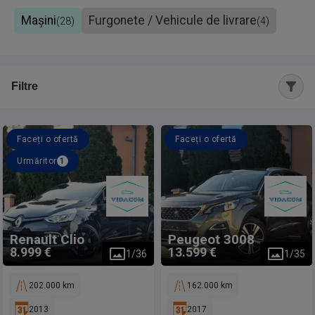
Mașini
Furgonete / Vehicule de livrare
(
28
)
(
4
)
Filtre
Faceți o ofertă
Faceți o ofertă
Urmăritor
1
Renault
Clio
Peugeot
3008
8.999 €
13.599 €
1
/
36
1
/
35
202.000 km
162.000 km
2013
2017