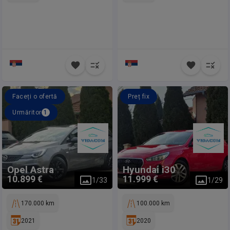
Faceți o ofertă
Preț fix
Urmăritor
1
Opel
Astra
Hyundai
i30
10.899 €
11.999 €
1
/
33
1
/
29
170.000 km
100.000 km
2021
2020