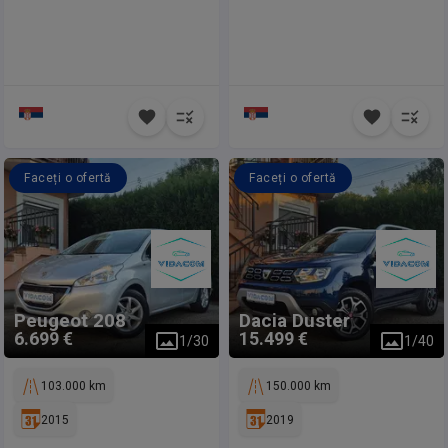
Faceți o ofertă
Faceți o ofertă
Peugeot
208
Dacia
Duster
6.699 €
15.499 €
1
/
30
1
/
40
103.000 km
150.000 km
2015
2019