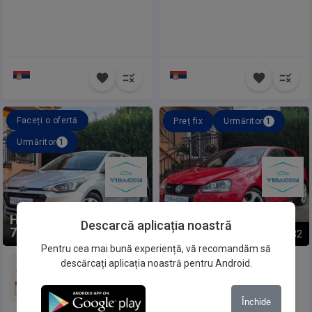
Faceți o ofertă
Preț fix
Urmăritor
1
Urmăritor
1
Hyundai
i20
Volkswagen
Golf 5
Descarcă aplicația noastră
7.299 €
6.999 €
1
/
32
1
/
32
Pentru cea mai bună experiență, vă recomandăm să
descărcați aplicația noastră pentru Android.
209.000 km
216.000 km
2015
2007
Închide