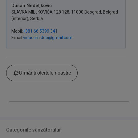
Dušan Nedeljković
SLAVKA MILJKOVIĆA 128
128
,
11000
Beograd
,
Belgrad
(interior),
Serbia
Mobil
+381 66 5399 341
Email
vidacom.doo@gmail.com
Urmăriți ofertele noastre
Categoriile vânzătorului