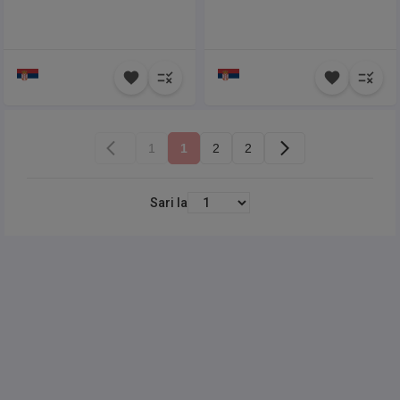
1
1
2
2
Sari la