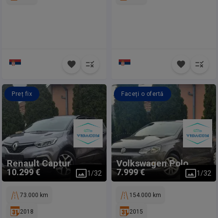
Preț fix
Faceți o ofertă
Renault
Captur
Volkswagen
Polo
10.299 €
7.999 €
1
/
32
1
/
32
73.000 km
154.000 km
2018
2015