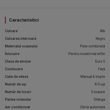
Caracteristici
Culoare
Alb
Culoarea interioară
Negru
Materialul scaunului
Piele combinată
Înlocuire
Pentru model mai ieftin
Clasa de emisie
Euro 5
Conducere
Față
Cutie de viteze
Manual 6 trepte
Număr de uși
4/5 uși
Număr de locuri
5 scaune
Partea volanului
Stânga
Aer condiționat
Climă automată