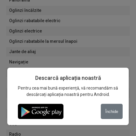
Panoramă
Oglinzi încălzite
Oglinzi rabatabile electric
Oglinzi electrice
Oglinzi rabatabile la mersul înapoi
Jante de aliaj
Navigație
Geamuri fumurii
Descarcă aplicația noastră
Geamuri electrice
Pentru cea mai bună experiență, vă recomandăm să
Încălzitoare de parbriz
descărcați aplicația noastră pentru Android.
Încălzitoare de scaune față
Închide
Bluetooth
USB
Radio