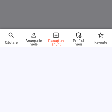
Anunțurile
Plasați un
Profilul
Căutare
Favorite
mele
anunț
meu
Link-uri rapide
Întrebări frecvente
Despre noi