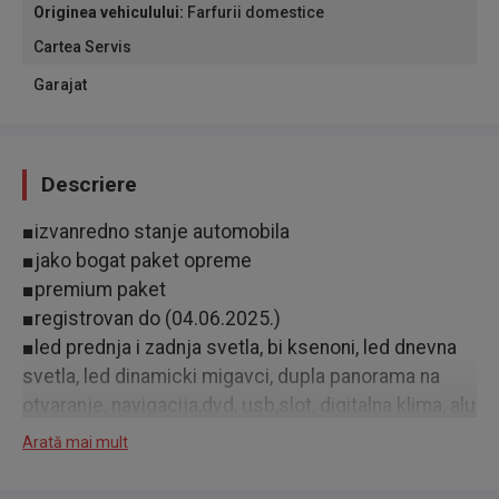
Originea vehiculului
:
Farfurii domestice
Cartea Servis
Garajat
Descriere
■izvanredno stanje automobila
■jako bogat paket opreme
■premium paket
■registrovan do (04.06.2025.)
■led prednja i zadnja svetla, bi ksenoni, led dnevna
svetla, led dinamicki migavci, dupla panorama na
otvaranje, navigacija,dvd, usb,slot, digitalna klima, alu
felne, premium kombinova sedista koza/stof,
Arată mai mult
tonirana stakla, profesional ozvucenje,
elektrosklopivi retrovizori, samopotamnjujuci