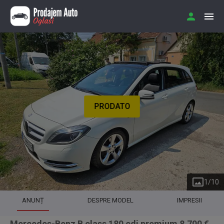
PRODATO
1
/
10
ANUNȚ
DESPRE MODEL
IMPRESII
Mercedes-Benz B class 180 cdi premium 8.700 €