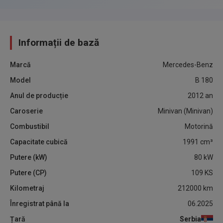
Informații de bază
Marcă
Mercedes-Benz
Model
B 180
Anul de producție
2012
an
Caroserie
Minivan (Minivan)
Combustibil
Motorină
Capacitate cubică
1991
cm³
Putere (kW)
80
kW
Putere (CP)
109
KS
Kilometraj
212000
km
Înregistrat până la
06.2025
Țară
Serbia