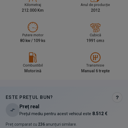
Kilometraj
Anul de producție
212.000
Km
2012
Putere motor
Cubică
80
kw /
109
ks
1991
cm
3
Combustibil
Transmisie
Motorină
Manual 6 trepte
ESTE PREȚUL BUN?
?
Preț real
8.512 €
Prețul mediu pentru acest vehicul este
Preț comparat cu
236
anunțuri similare
.