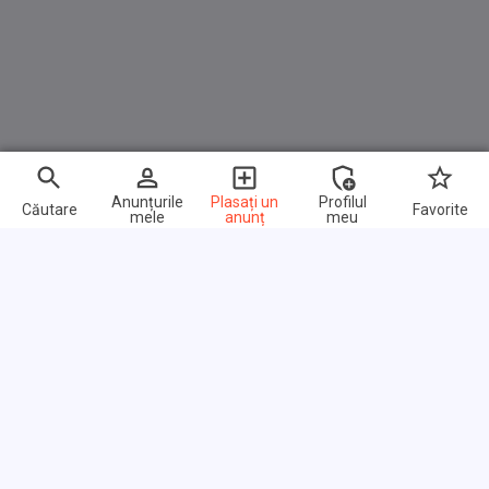
Anunțurile
Plasați un
Profilul
Căutare
Favorite
mele
anunț
meu
Link-uri rapide
Întrebări frecvente