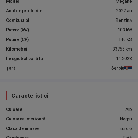
Model
Megane
Anul de producție
2022
an
Combustibil
Benzină
Putere (kW)
103
kW
Putere (CP)
140
KS
Kilometraj
33755
km
Înregistrat până la
11.2023
Țară
Serbia
Caracteristici
Culoare
Alb
Culoarea interioară
Negru
Clasa de emisie
Euro 6