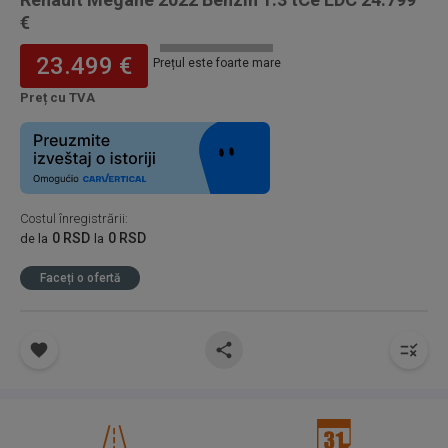
€
23.499 €
Prețul este foarte mare
Preț cu TVA
Costul înregistrării
:
0 RSD
0 RSD
de la
la
Faceți o ofertă