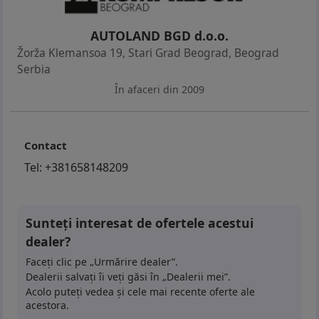
AUTOLAND BGD d.o.o.
Žorža Klemansoa 19, Stari Grad Beograd
,
Beograd
Serbia
În afaceri din 2009
Contact
Tel:
+381658148209
Sunteți interesat de ofertele acestui
dealer?
Faceți clic pe „Urmărire dealer”.
Dealerii salvați îi veți găsi în „Dealerii mei”.
Acolo puteți vedea și cele mai recente oferte ale
acestora.