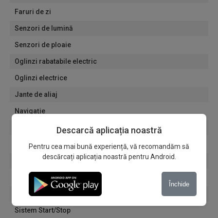
Faruri de zi
Senzori de lumină
Senzori de ploaie
Oglinzi rabatabile electric
Oglinzi electrice
Jante de aliaj
Navigație
Geamuri fumurii
Descarcă aplicația noastră
Scaune reglabile electric
Pentru cea mai bună experiență, vă recomandăm să
descărcați aplicația noastră pentru Android.
Bluetooth
USB
Închide
Multimedia
Sistem Start/Stop