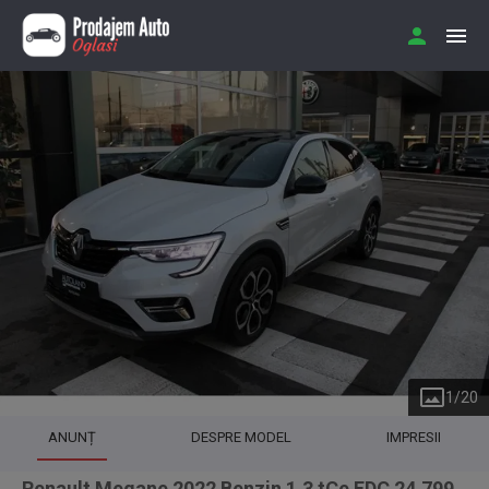
1
/
20
ANUNȚ
DESPRE MODEL
IMPRESII
Renault Megane 2022 Benzin 1.3 tCe EDC 24.799