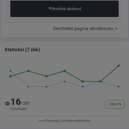
⭐
Urmăriți dealerul
Deschideți pagina vânzătorului
Statistici
(
7 zile
)
16
/
241
↑
220.0
%
vizualizări
Perioadă curentă
Anterior