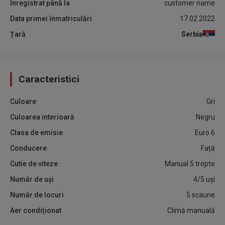
Înregistrat până la
customer name
Data primei înmatriculări
17.02.2022
Țară
Serbia
Caracteristici
Culoare
Gri
Culoarea interioară
Negru
Clasa de emisie
Euro 6
Conducere
Față
Cutie de viteze
Manual 5 trepte
Număr de uși
4/5 uși
Număr de locuri
5 scaune
Aer condiționat
Climă manuală