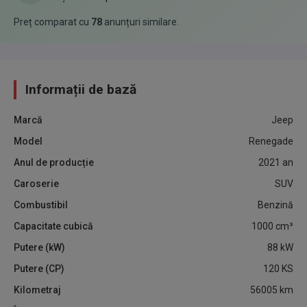
Preț comparat cu
78
anunțuri similare
.
Informații de bază
Marcă
Jeep
Model
Renegade
Anul de producție
2021
an
Caroserie
SUV
Combustibil
Benzină
Capacitate cubică
1000
cm³
Putere (kW)
88
kW
Putere (CP)
120
KS
Kilometraj
56005
km