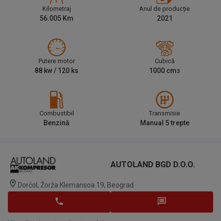
Kilometraj
Anul de producție
56.005
Km
2021
Putere motor
Cubică
88
kw /
120
ks
1000
cm
3
Combustibil
Transmisie
Benzină
Manual 5 trepte
AUTOLAND BGD D.o.o.
Dorćol, Žorža Klemansoa 19, Beograd