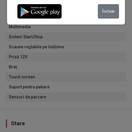
Geamuri electrice
Închide
Bluetooth
Multimedia
Sistem Start/Stop
Scaune reglabile pe înălțime
Priză 12V
Braț
Touch screen
Suport pentru pahare
Senzori de parcare
Stare