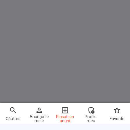
Anunțurile
Plasați un
Profilul
Căutare
Favorite
mele
anunț
meu