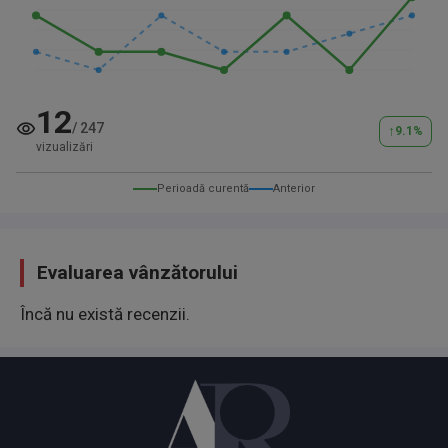
12
/
247
↑
9.1
%
vizualizări
Perioadă curentă
Anterior
Evaluarea vânzătorului
Încă nu există recenzii.