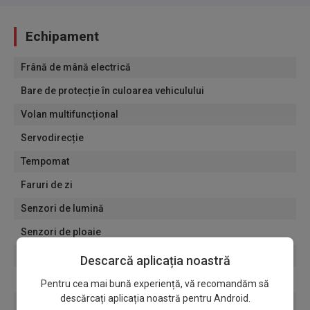
Echipament
Frână de mână electrică
Bare de protecție în culoarea vehiculului
Volan multifuncțional
Servodirecție
Tempomat
Faruri de zi
Senzori de lumină
Senzori de ploaie
Oglinzi electrice
Descarcă aplicația noastră
Jante de aliaj
Pentru cea mai bună experiență, vă recomandăm să
descărcați aplicația noastră pentru Android.
Geamuri fumurii