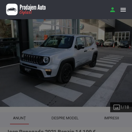
1
/
18
ANUNȚ
DESPRE MODEL
IMPRESII
Jeep Renegade 2021 Benzin 14.199 €