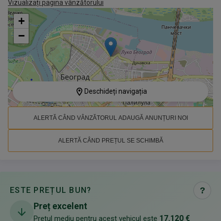
Vizualizați pagina vânzătorului
+
−
Deschideți navigația
ALERTĂ CÂND VÂNZĂTORUL ADAUGĂ ANUNȚURI NOI
ALERTĂ CÂND PREȚUL SE SCHIMBĂ
ESTE PREȚUL BUN?
?
Preț excelent
17.120 €
Prețul mediu pentru acest vehicul este