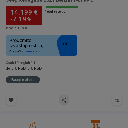
14.199 €
Prețul este bun
-7.19%
Preț cu TVA
Costul înregistrării
:
0 RSD
0 RSD
de la
la
Faceți o ofertă