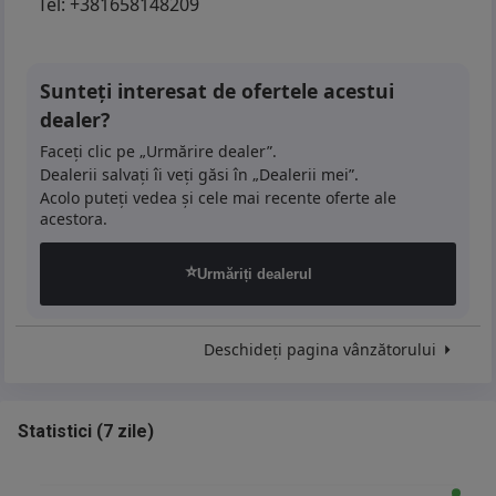
Tel:
+381658148209
Sunteți interesat de ofertele acestui
dealer?
Faceți clic pe „Urmărire dealer”.
Dealerii salvați îi veți găsi în „Dealerii mei”.
Acolo puteți vedea și cele mai recente oferte ale
acestora.
⭐
Urmăriți dealerul
Deschideți pagina vânzătorului
Statistici
(
7 zile
)