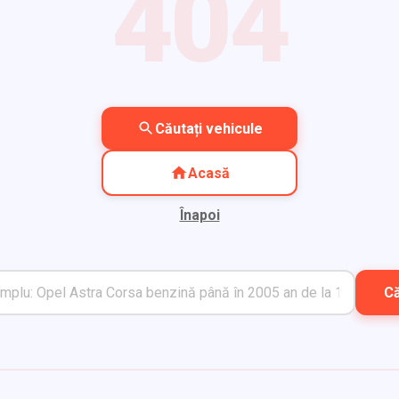
404
Căutați vehicule
Acasă
Înapoi
C