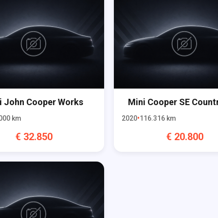
i
John Cooper Works
Mini
Cooper SE Count
000
km
2020
116.316
km
€
32.850
€
20.800