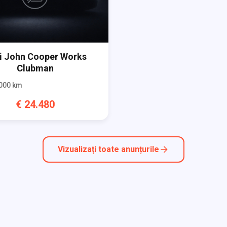
i
John Cooper Works
Clubman
000
km
€
24.480
Vizualizați toate anunțurile