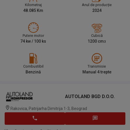
Kilometraj
Anul de producție
48.085
Km
2024
Putere motor
Cubică
74
kw /
100
ks
1200
cm
3
Combustibil
Transmisie
Benzină
Manual 4 trepte
AUTOLAND BGD D.o.o.
Rakovica, Patrijarha Dimitrija 1-3, Beograd