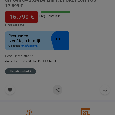
17.899 €
16.799 €
Prețul este bun
Preț cu TVA
Costul înregistrării
:
32.117 RSD
35.117 RSD
de la
la
Faceți o ofertă