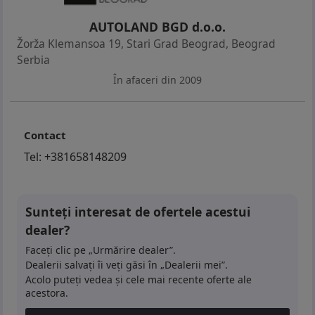
AUTOLAND BGD d.o.o.
Žorža Klemansoa 19, Stari Grad Beograd
,
Beograd
Serbia
În afaceri din 2009
Contact
Tel:
+381658148209
Sunteți interesat de ofertele acestui
dealer?
Faceți clic pe „Urmărire dealer”.
Dealerii salvați îi veți găsi în „Dealerii mei”.
Acolo puteți vedea și cele mai recente oferte ale
acestora.