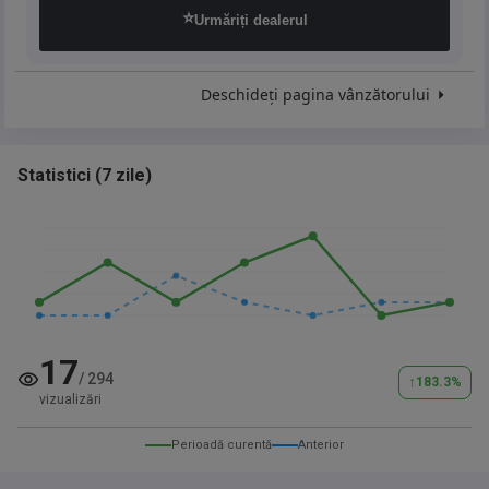
⭐
Urmăriți dealerul
Deschideți pagina vânzătorului
Statistici
(
7 zile
)
17
/
294
↑
183.3
%
vizualizări
Perioadă curentă
Anterior