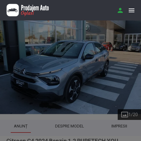
1
/
20
ANUNȚ
DESPRE MODEL
IMPRESII
Citroen C4 2024 Benzin 1.2 PURETECH YOU