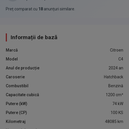
Preț comparat cu
18
anunțuri similare
.
Informații de bază
Marcă
Citroen
Model
C4
Anul de producție
2024
an
Caroserie
Hatchback
Combustibil
Benzină
Capacitate cubică
1200
cm³
Putere (kW)
74
kW
Putere (CP)
100
KS
Kilometraj
48085
km