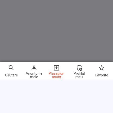
Anunțurile
Plasați un
Profilul
Căutare
Favorite
mele
anunț
meu