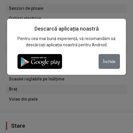
Senzori de ploaie
Oglinzi electrice
Descarcă aplicația noastră
Geamuri fumurii
Bluetooth
Pentru cea mai bună experiență, vă recomandăm să
descărcați aplicația noastră pentru Android.
USB
Multimedia
Închide
Sistem Start/Stop
Scaune reglabile pe înălțime
Braț
Volan din piele
Stare