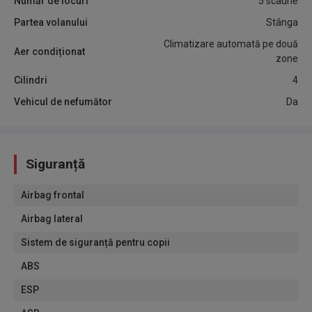
Număr de locuri
5 scaune
Partea volanului
Stânga
Climatizare automată pe două
Aer condiționat
zone
Cilindri
4
Vehicul de nefumător
Da
Siguranță
Airbag frontal
Airbag lateral
Sistem de siguranță pentru copii
ABS
ESP