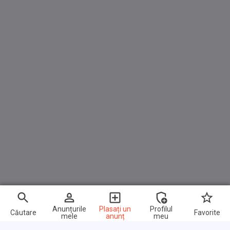
Anunțurile
Plasați un
Profilul
Căutare
Favorite
mele
anunț
meu