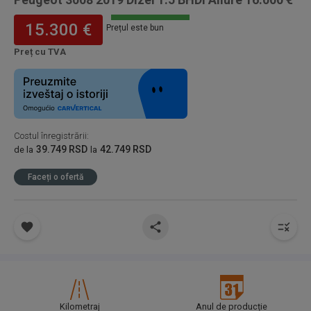
15.300 €
Prețul este bun
Preț cu TVA
Costul înregistrării
:
39.749 RSD
42.749 RSD
de la
la
Faceți o ofertă
Kilometraj
Anul de producție