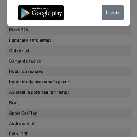
Padele volan
Închide
Volan reglabil pe înălțime
Priză 12V
Iluminare ambientală
Gol de schi
Sertar de răcire
Roată de rezervă
Indicator de presiune în pneuri
Asistent la pornirea din rampă
Braț
Apple CarPlay
Android Auto
Filtru DPF