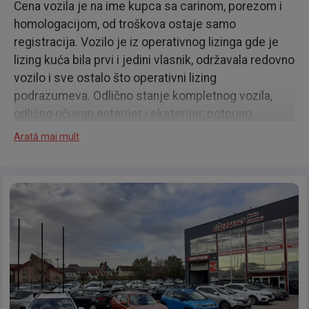
Cena vozila je na ime kupca sa carinom, porezom i
homologacijom, od troškova ostaje samo
registracija. Vozilo je iz operativnog lizinga gde je
lizing kuća bila prvi i jedini vlasnik, održavala redovno
vozilo i sve ostalo što operativni lizing
podrazumeva. Odlično stanje kompletnog vozila,
odlično očuvan enterijer i eksterijer, potpuno
mehanički ispravan, originalna kilometraža,
Arată mai mult
kompletna servisna istorija, mogućnost svake
provere. Mogućnost detaljnog pregleda vozila pre
kupovine kod nas ili u servisu po vašem izboru,
obezbeđujemo prevoz sa našom šlep službom.
Bogat paket dodatne opreme, sve četiri odlične
gume. Trajna garancija na legalnost i kilometražu,
godinu dana ili 10.000 km na motor i menjač, bez
obaveze servisiranja u ovlašćenim servisima.