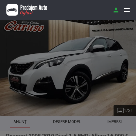
1
/
31
ANUNȚ
DESPRE MODEL
IMPRESII
Peugeot 3008 2019 Dizel 1.5 BHDi Allure 16.000 €