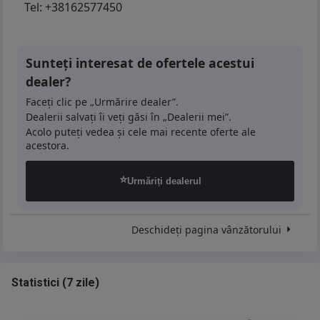
Tel:
+38162577450
Sunteți interesat de ofertele acestui
dealer?
Faceți clic pe „Urmărire dealer”.
Dealerii salvați îi veți găsi în „Dealerii mei”.
Acolo puteți vedea și cele mai recente oferte ale
acestora.
⭐
Urmăriți dealerul
Deschideți pagina vânzătorului
Statistici
(
7 zile
)