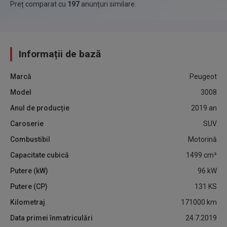
Preț comparat cu
197
anunțuri similare
.
Informații de bază
Marcă
Peugeot
Model
3008
Anul de producție
2019
an
Caroserie
SUV
Combustibil
Motorină
Capacitate cubică
1499
cm³
Putere (kW)
96
kW
Putere (CP)
131
KS
Kilometraj
171000
km
Data primei înmatriculări
24.7.2019