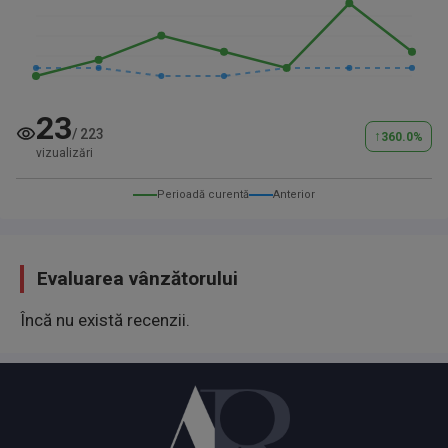
23
/
223
↑
360.0
%
vizualizări
Perioadă curentă
Anterior
Evaluarea vânzătorului
Încă nu există recenzii.