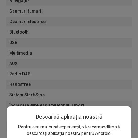
Navigație
Geamuri fumurii
Geamuri electrice
Bluetooth
USB
Multimedia
AUX
Radio DAB
Handsfree
Sistem Start/Stop
Încărcare wireless a telefonului mobil
Tablou de bord virtual
Descarcă aplicația noastră
Sistem ISOFIX
Pentru cea mai bună experiență, vă recomandăm să
descărcați aplicația noastră pentru Android.
Scaune reglabile pe înălțime