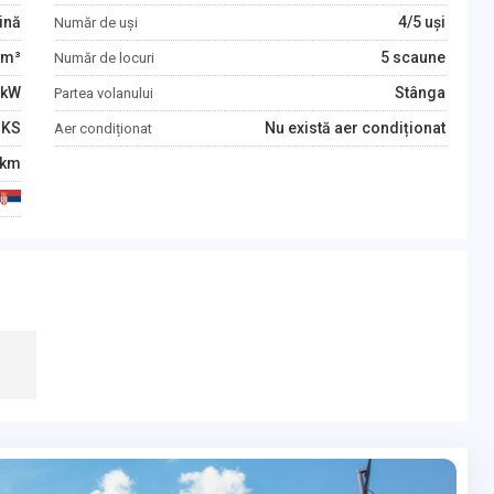
ină
4/5 uși
Număr de uși
m³
5 scaune
Număr de locuri
kW
Stânga
Partea volanului
KS
Nu există aer condiționat
Aer condiționat
km