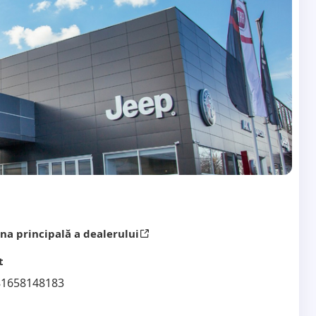
na principală a dealerului
t
81658148183