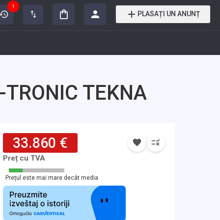
1
PLASAȚI UN ANUNȚ
 X-TRONIC TEKNA
33.860 €
Preț cu TVA
Prețul este mai mare decât media