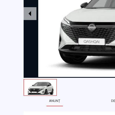
ANUNȚ
D