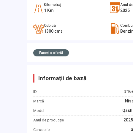
Kilometraj
Anul de
1
Km
2025
Cubică
Combus
1300
cm
Benzi
3
Faceți o ofertă
Informații de bază
#
16
ID
Nis
Marcă
Qash
Model
2025
Anul de producție
Caroserie