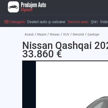
Categorii
Dealeri auto și saloane
Servicii auto
Știri
Vide
Acasă
Mașini
Nissan
SUV
Benzină
Qashqai
Nissan Qashqai 20
33.860 €