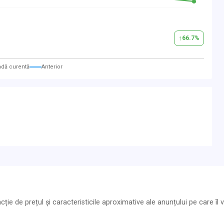
↑
66.7
%
adă curentă
Anterior
ie de prețul și caracteristicile aproximative ale anunțului pe care îl vi