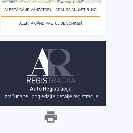
ALERTĂ CÂND VÂNZĂTORUL ADAUGĂ ANUNȚURI NOI
ALERTĂ CÂND PREȚUL SE SCHIMBĂ
Auto Registracija
Izračunajte i pogledajte detalje registracije