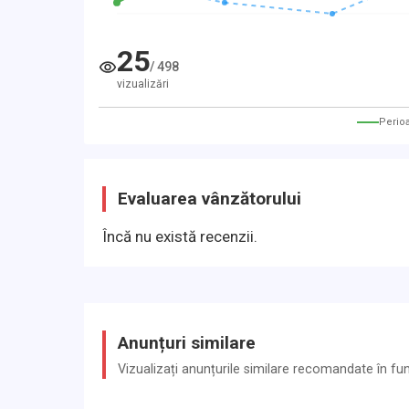
25
/
498
vizualizări
Perio
Evaluarea vânzătorului
Încă nu există recenzii.
Anunțuri similare
Vizualizați anunțurile similare recomandate în funcț