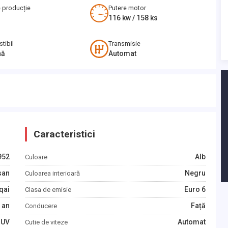
 producție
Putere motor
116
kw /
158
ks
tibil
Transmisie
nă
Automat
Caracteristici
952
Alb
Culoare
san
Negru
Culoarea interioară
qai
Euro 6
Clasa de emisie
an
Față
Conducere
SUV
Automat
Cutie de viteze