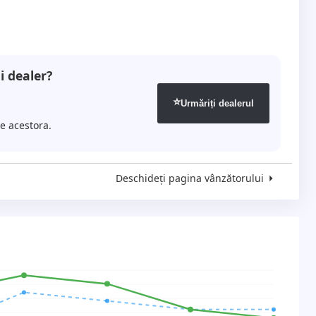
i dealer?
⭐
Urmăriți dealerul
le acestora.
Deschideți pagina vânzătorului