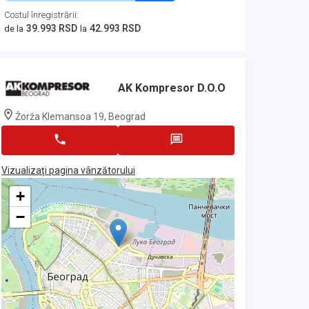
Costul înregistrării
:
39.993 RSD
42.993 RSD
de la
la
AK Kompresor D.o.o
Žorža Klemansoa 19, Beograd
Vizualizați pagina vânzătorului
+
−