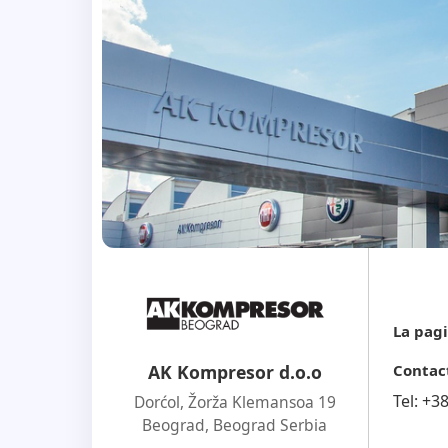
La pagi
Contac
AK Kompresor d.o.o
Tel:
+3
Dorćol, Žorža Klemansoa 19
Beograd
,
Beograd Serbia