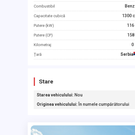
Benz
Combustibil
1300
c
Capacitate cubică
116
Putere (kW)
158
Putere (CP)
0
Kilometraj
Serbia
Țară
Stare
Starea vehiculului
:
Nou
Originea vehiculului
:
În numele cumpărătorului