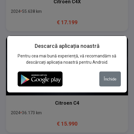
Citroen
C4X
2024
55.638
km
€
17.199
Descarcă aplicația noastră
Pentru cea mai bună experiență, vă recomandăm să
descărcați aplicația noastră pentru Android.
Închide
Citroen
C4
2024
36.173
km
€
15.990