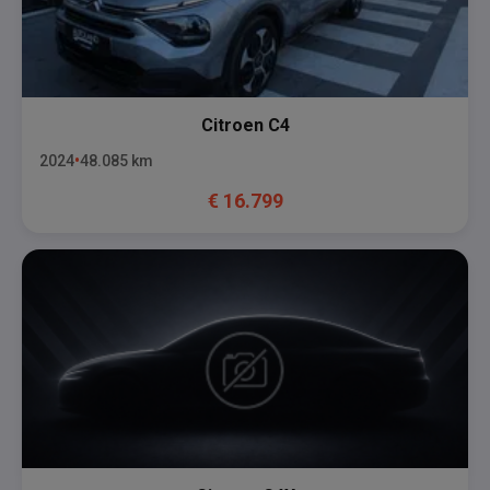
Citroen
C4
2024
48.085
km
€
16.799