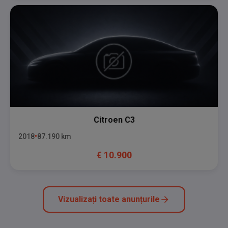
Citroen
C3
2018
87.190
km
€
10.900
Vizualizați toate anunțurile