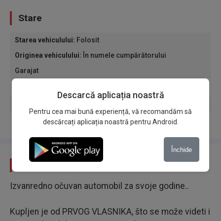
Stare
Starea vehiculului
:
Folosit
Originea vehiculului
:
În numele cumpărătorului
Garajat
Primul proprietar
Descarcă aplicația noastră
garanție
Pentru cea mai bună experiență, vă recomandăm să
Cheie de rezervă
descărcați aplicația noastră pentru Android.
Închide
Descriere
Izvanredno očuvan automobil za svoje godine..
Kupljen je od PRVOG VLASNIKA, što se može videti i