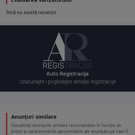
uslugu a to ima svoju cenu...
Încă nu există recenzii.
Cena mog vozila u zameni je 5.300e...
Auto Registracija
Izračunajte i pogledajte detalje registracije
Anunțuri similare
Vizualizați anunțurile similare recomandate în funcție de
prețul și caracteristicile aproximative ale anunțului pe care îl