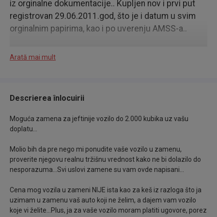
iz orginalne dokumentacije.. Kupljen nov i prvi put
registrovan 29.06.2011.god, što je i datum u svim
orginalnim papirima, kao i po uverenju AMSS-a..
Neuništivi FIATov MULTIDŽET motor od 2.000 kubika
Arată mai mult
koji je jedan od najboljih motora ikada napravljenih u
auto industriji..
Descrierea înlocuirii
Odlično očuvan za svoje godine... Utegnut na trapu...
Sve ispravno i u funkciji... Sitni tragovi korištenja...
Moguća zamena za jeftinije vozilo do 2.000 kubika uz vašu
Enterijer u izvanrednom stanju...
doplatu...
Molio bih da pre nego mi ponudite vaše vozilo u zamenu,
Od opreme poseduje: Klimu, Bord kompjuter,
proverite njegovu realnu tržišnu vrednost kako ne bi dolazilo do
Centralnu bravu, 2 Kod ključa, Krovne nosače, ESP
nesporazuma...Svi uslovi zamene su vam ovde napisani...
sistem elektronske stabilnosti vozila, ABS, Svetla za
Cena mog vozila u zameni NIJE ista kao za keš iz razloga što ja
maglu, Električne podizače prozora napred, Elektro
uzimam u zamenu vaš auto koji ne želim, a dajem vam vozilo
podesive retrovizore sa grejačima, Kožni sportski
koje vi želite...Plus, ja za vaše vozilo moram platiti ugovore, porez