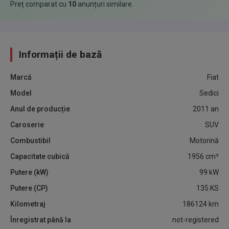
Preț comparat cu
10
anunțuri similare
.
Informații de bază
Marcă
Fiat
Model
Sedici
Anul de producție
2011
an
Caroserie
SUV
Combustibil
Motorină
Capacitate cubică
1956
cm³
Putere (kW)
99
kW
Putere (CP)
135
KS
Kilometraj
186124
km
Înregistrat până la
not-registered