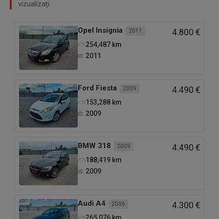
vizualizați.
Opel
Insignia
2011
4.800 €
254,487
km
2011
Ford
Fiesta
2009
4.490 €
153,288
km
2009
BMW
318
2009
4.490 €
188,419
km
2009
Audi
A4
2006
4.300 €
265,076
km