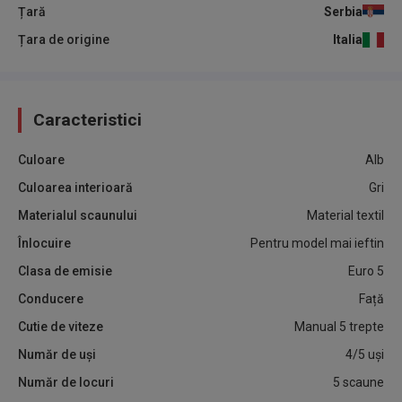
Țară
Serbia
Țara de origine
Italia
Caracteristici
Culoare
Alb
Culoarea interioară
Gri
Materialul scaunului
Material textil
Înlocuire
Pentru model mai ieftin
Clasa de emisie
Euro 5
Conducere
Față
Cutie de viteze
Manual 5 trepte
Număr de uși
4/5 uși
Număr de locuri
5 scaune