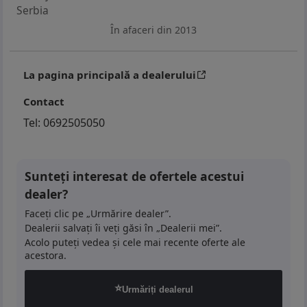
Serbia
În afaceri din 2013
Cena u zameni je 5.300e.
Svi podaci u ovom oglasu dati su u najboljoj nameri i
La pagina principală a dealerului
informativnog su karaktera. Prodavac ne garantuje
Contact
za potpunu tačnost ili ažurnost svih informacija o
vozilu i opremi. Kupac je dužan da samostalno
Tel:
0692505050
proveri sve relevantne detalje pre kupovine.
Prodavac ne snosi odgovornost za eventualne
greške u oglasu niti za bilo kakvu štetu nastalu
Sunteți interesat de ofertele acestui
korišćenjem dostavljenih informacija.
dealer?
Faceți clic pe „Urmărire dealer”.
Dealerii salvați îi veți găsi în „Dealerii mei”.
Acolo puteți vedea și cele mai recente oferte ale
acestora.
Opis zamene
⭐
Urmăriți dealerul