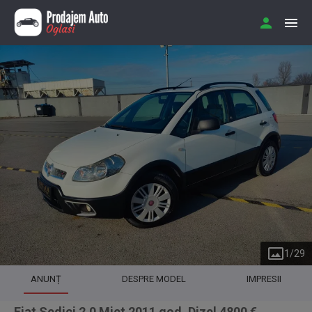
1
/
29
ANUNȚ
DESPRE MODEL
IMPRESII
Fiat Sedici 2.0 Mjet 2011 god. Dizel 4800 €