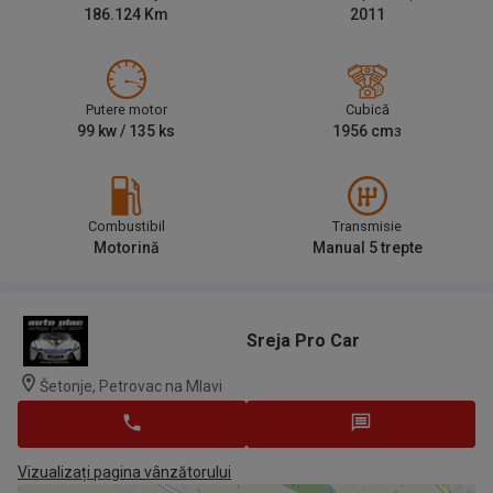
186.124
Km
2011
Putere motor
Cubică
99
kw /
135
ks
1956
cm
3
Combustibil
Transmisie
Motorină
Manual 5 trepte
Sreja Pro Car
Šetonje, Petrovac na Mlavi
Vizualizați pagina vânzătorului