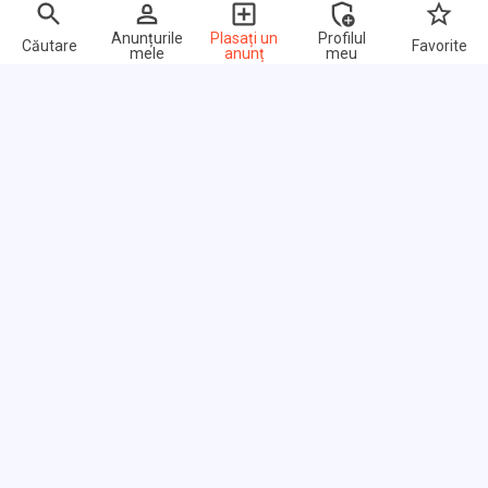
Anunțurile
Plasați un
Profilul
Căutare
Favorite
mele
anunț
meu
Link-uri rapide
Întrebări frecvente
Despre noi
Termeni de utilizare
Politica de confidențialitate
Razmena linkurilor
Prețuri