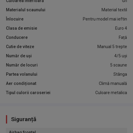
Culoarea interioară
Gri
Materialul scaunului
Material textil
Înlocuire
Pentru model mai ieftin
Clasa de emisie
Euro 4
Conducere
Față
Cutie de viteze
Manual 5 trepte
Număr de uși
4/5 uși
Număr de locuri
5 scaune
Partea volanului
Stânga
Aer condiționat
Climă manuală
Tipul culorii caroseriei
Culoare metalica
Siguranță
Airbag frontal