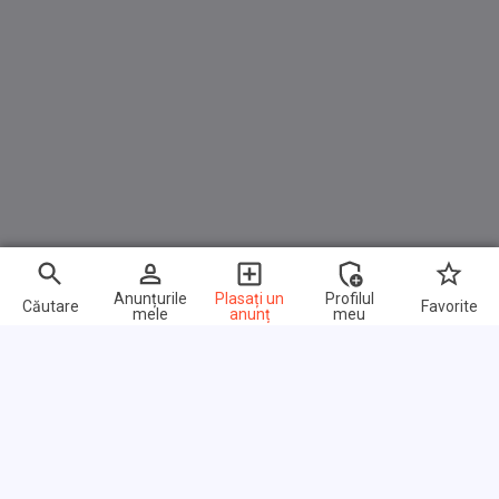
Anunțurile
Plasați un
Profilul
Căutare
Favorite
mele
anunț
meu