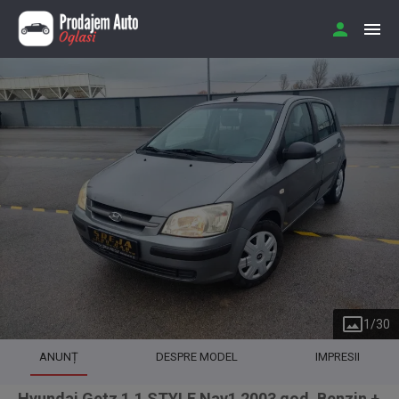
1
/
30
ANUNȚ
DESPRE MODEL
IMPRESII
Hyundai Getz 1.1 STYLE Nav1 2003 god. Benzin +