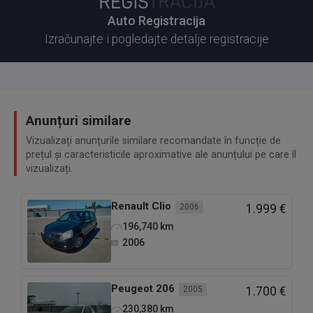
Auto Registracija
Izračunajte i pogledajte detalje registracije
Anunțuri similare
Vizualizați anunțurile similare recomandate în funcție de
prețul și caracteristicile aproximative ale anunțului pe care îl
vizualizați.
Renault
Clio
2006
1.999 €
196,740
km
2006
Peugeot
206
2005
1.700 €
230,380
km