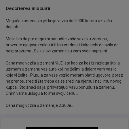
se može zaključiti na osnovu informacija koje je
Descrierea înlocuirii
prethodni vlasnik zapisivao, za svaku pohvalu što se
toga tiče..
Moguća zamena za jeftinije vozilo do 2.000 kubika uz vašu
doplatu...
Pokreće ga Benzin+Plin motor od 1.100 kubika i 63
Molio bih da pre nego mi ponudite vaše vozilo u zamenu,
Konjskih snaga koji se u ovoj kombinaciji pokazao
proverite njegovu realnu tržišnu vrednost kako nebi dolazilo do
kao izuzetno mali potrošač i idealan za gradsku
nesporazuma...Svi uslovi zamene su vam ovde napisani...
vožnju.. Motor i menjač perfektni bez greške..
Cena mog vozila u zameni NIJE ista kao za keš iz razloga što ja
uzimam u zamenu vaš auto koji ne želim, a dajem vam vazilo
Plin je Atestiran i Atest važi do 09.05.2027.god..
koje vi želite...Plus, ja za vaše vozilo moram platiti ugovore, porez
na prenos, srediti šta treba da se sredi na njemu i naći mu novog
Od opreme poseduje: Klimu, Multimediju,
kupca...Što znači da ja, prihvatajući vašu ponudu za zamenu,
činim vama uslugu a to ima svoju cenu...
Navigaciju, Centralnu bravu, Daljinsko zaključavanje,
2 Kod ključa, Dobre gume, Električne podizače
Cena mog vozila u zameni je 2.300e...
prozora napred, Sportski volan, Mp3 muziku sa USB
ulazom, ABS, Vazdušne jastuke, Elektronsko
podešavanje visine farova, Električne retrovizore sa