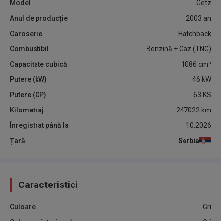
Model
Getz
Anul de producție
2003
an
Caroserie
Hatchback
Combustibil
Benzină + Gaz (TNG)
Capacitate cubică
1086
cm³
Putere (kW)
46
kW
Putere (CP)
63
KS
Kilometraj
247022
km
Înregistrat până la
10.2026
Țară
Serbia
Caracteristici
Culoare
Gri