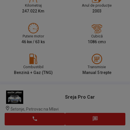
Kilometraj
Anul de producție
247.022
Km
2003
Putere motor
Cubică
46
kw /
63
ks
1086
cm
3
Combustibil
Transmisie
Benzină + Gaz (TNG)
Manual 5 trepte
Sreja Pro Car
Šetonje, Petrovac na Mlavi