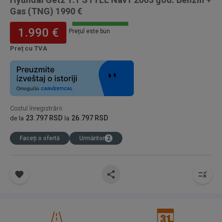
Gas (TNG) 1990 €
1.990 €
Prețul este bun
Preț cu TVA
Costul înregistrării
:
23.797 RSD
26.797 RSD
de la
la
Faceți o ofertă
Urmăritor
2