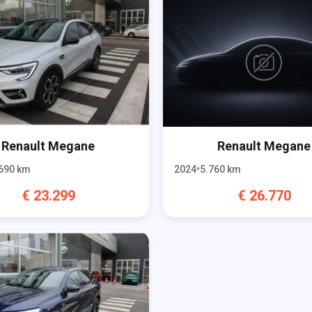
Renault
Megane
Renault
Megane
690
km
2024
5.760
km
€
23.299
€
26.770