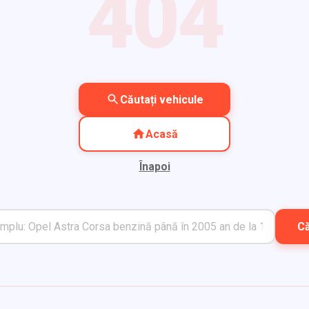
404
Căutați vehicule
Acasă
Înapoi
C